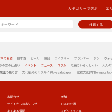
カテゴリーで選ぶ
エ
日本のお酒
日本酒
ビール
焼酎
ウイスキー
ブランデー
ジン
ウォ
やの恋の辻占い
イベント
ニュース
コラム
老舗にいらっしゃい
大人の
 店主の独り言
文化観光めぐりガイドbyagataJapan
伝統文化辞典byagataJap
お問合せ
老舗
サイトからのお知らせ
日本のお酒
よくある質問
スピリチュアル