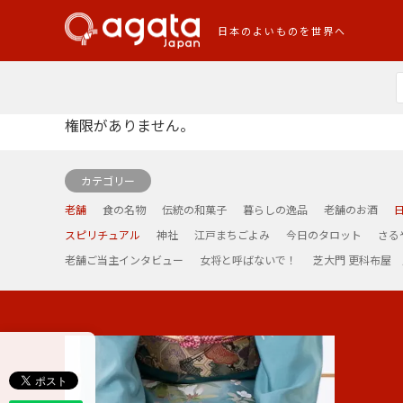
日本のよいものを世界へ
権限がありません。
カテゴリー
老舗
食の名物
伝統の和菓子
暮らしの逸品
老舗のお酒
スピリチュアル
神社
江戸まちごよみ
今日のタロット
さる
老舗ご当主インタビュー
女将と呼ばないで！
芝大門 更科布屋