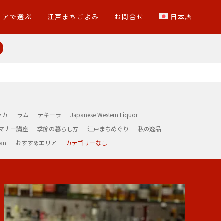
リアで選ぶ
江戸まちごよみ
お問合せ
日本語
ッカ
ラム
テキーラ
Japanese Western Liquor
マナー講座
季節の暮らし方
江戸まちめぐり
私の逸品
an
おすすめエリア
カテゴリーなし