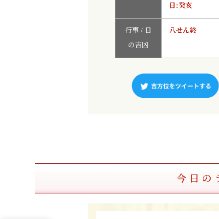
日:癸亥
行事 / 日
八せん終
の吉凶
今日の