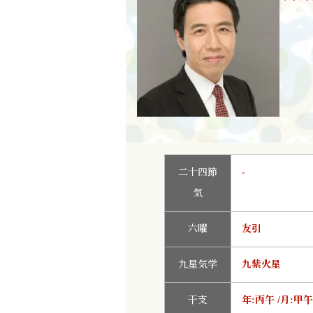
二十四節
-
気
六曜
友引
九星気学
九紫火星
干支
年:丙午 /月:甲午 