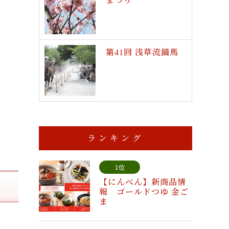
まつり
第41回 浅草流鏑馬
ランキング
1位
【にんべん】新商品情
報 ゴールドつゆ 金ご
ま