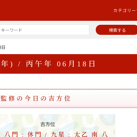
カテゴリー
8日
6年) / 丙午年 06月18日
生監修の今日の吉方位
吉方位
 八門 : 休門 / 九星 : 太乙 南 八