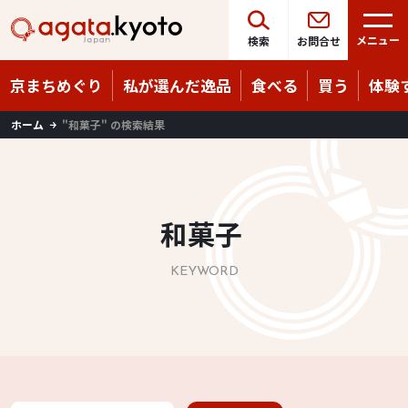
Language
08/06
（木）
メニュー
検索
お問合せ
京まちめぐり
私が選んだ逸品
食べる
買う
体験
ホーム
"和菓子" の検索結果
和菓子
KEYWORD