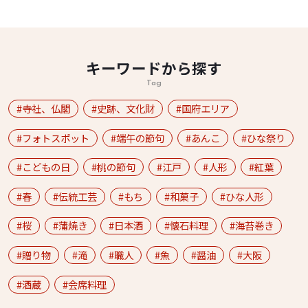
キーワードから探す
Tag
寺社、仏閣
史跡、文化財
国府エリア
フォトスポット
端午の節句
あんこ
ひな祭り
こどもの日
桃の節句
江戸
人形
紅葉
春
伝統工芸
もち
和菓子
ひな人形
桜
蒲焼き
日本酒
懐石料理
海苔巻き
贈り物
滝
職人
魚
醤油
大阪
酒蔵
会席料理