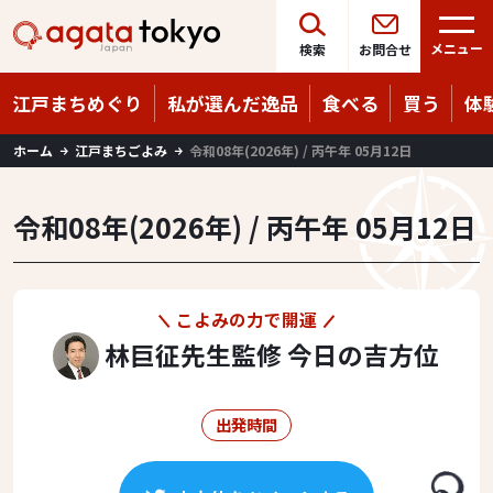
Language
08/09
（日）
メニュー
検索
お問合せ
江戸まちめぐり
私が選んだ逸品
食べる
買う
体
ホーム
江戸まちごよみ
令和08年(2026年) / 丙午年 05月12日
令和08年(2026年) / 丙午年 05月12日
こよみの力で開運
林巨征先生監修 今日の吉方位
出発時間