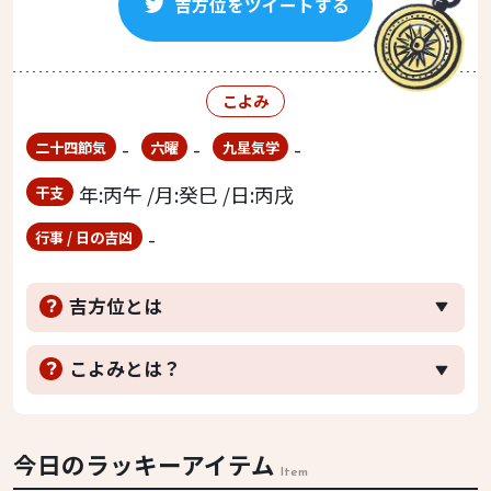
吉方位をツイートする
こよみ
-
-
-
二十四節気
六曜
九星気学
年:丙午 /月:癸巳 /日:丙戌
干支
-
行事 / 日の吉凶
吉方位とは
こよみとは？
今日のラッキーアイテム
Item