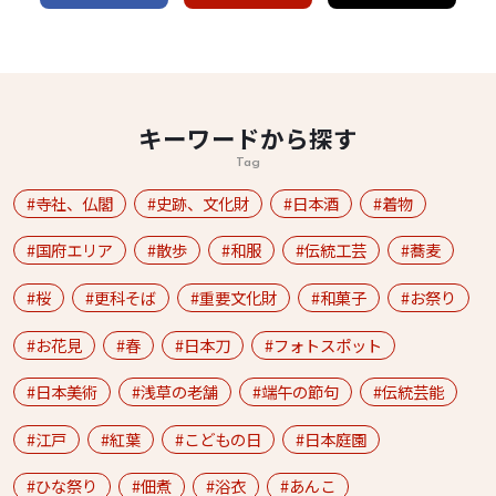
キーワードから探す
Tag
寺社、仏閣
史跡、文化財
日本酒
着物
国府エリア
散歩
和服
伝統工芸
蕎麦
桜
更科そば
重要文化財
和菓子
お祭り
お花見
春
日本刀
フォトスポット
日本美術
浅草の老舗
端午の節句
伝統芸能
江戸
紅葉
こどもの日
日本庭園
ひな祭り
佃煮
浴衣
あんこ