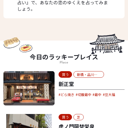
占い』で、あなたの恋のゆくえを占ってみま
しょう。
今日のラッキープレイス
Place
買う
新橋・品川・お台場
新正堂
どら焼き
切腹最中
最中
豆大福
買う
芝
虎ノ門岡埜栄泉