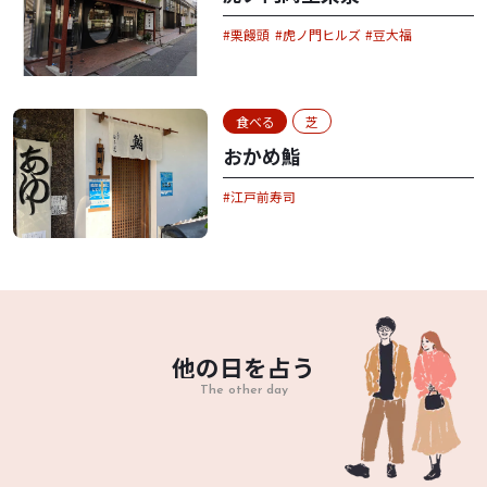
栗饅頭
虎ノ門ヒルズ
豆大福
食べる
芝
おかめ鮨
江戸前寿司
他の日を占う
The other day