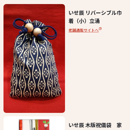
いせ辰 リバーシブル巾
着（小）立涌
老舗通販サイトへ
いせ辰 木版祝儀袋 家