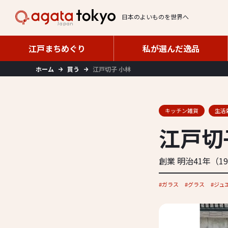
日本のよいものを世界へ
江戸まちめぐり
私が選んだ逸品
江戸まちめぐり
私が選んだ逸品
ホーム
買う
江戸切子 小林
キッチン雑貨
生活
江戸切
創業 明治41年（1
ガラス
グラス
ジュ