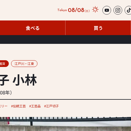
08/08
（土）
Tokyo
食べる
買う
食べる
買う
雑貨
江戸川・江東
子 小林
908年）
エリー
伝統工芸
工芸品
江戸切子