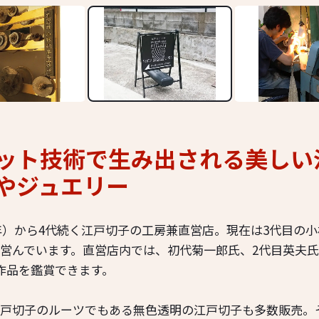
ット技術で生み出される美しい
やジュエリー
08年）から4代続く江戸切子の工房兼直営店。現在は3代目の
営んでいます。直営店内では、初代菊一郎氏、2代目英夫
作品を鑑賞できます。
戸切子のルーツでもある無色透明の江戸切子も多数販売。