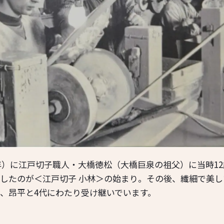
08年）に江戸切子職人・大橋徳松（大橋巨泉の祖父）に当時1
したのが＜江戸切子 小林＞の始まり。その後、繊細で美
、昂平と4代にわたり受け継いでいます。