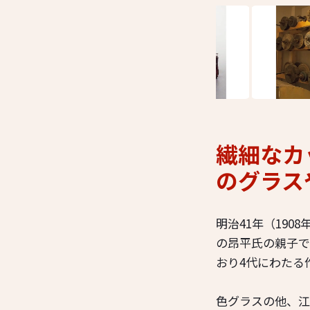
繊細なカ
のグラス
明治41年（19
の昂平氏の親子で
おり4代にわたる
色グラスの他、江