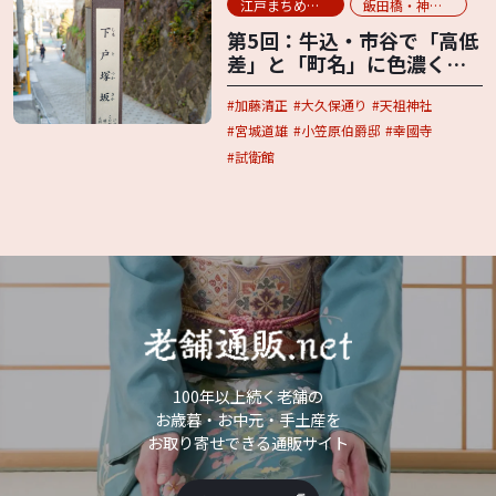
江戸まちめぐり
飯田橋・神楽坂
第5回：牛込・市谷で「高低
差」と「町名」に色濃く残
る江戸の痕跡を追う
加藤清正
大久保通り
天祖神社
宮城道雄
小笠原伯爵邸
幸國寺
試衛館
100年以上続く老舗の
お歳暮・お中元・手土産を
お取り寄せできる通販サイト