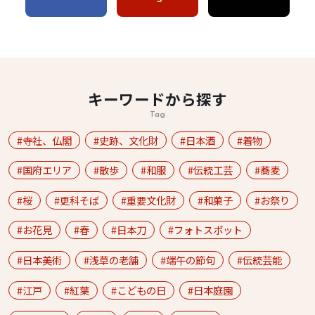
キーワードから探す
Tag
寺社、仏閣
史跡、文化財
日本酒
着物
国府エリア
散歩
和服
伝統工芸
蕎麦
桜
更科そば
重要文化財
和菓子
お祭り
お花見
春
日本刀
フォトスポット
日本美術
浅草の老舗
端午の節句
伝統芸能
江戸
紅葉
こどもの日
日本庭園