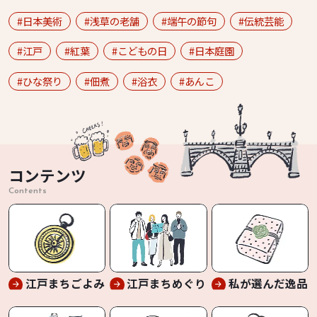
日本美術
浅草の老舗
端午の節句
伝統芸能
江戸
紅葉
こどもの日
日本庭園
ひな祭り
佃煮
浴衣
あんこ
コンテンツ
Contents
江戸まちごよみ
江戸まちめぐり
私が選んだ逸品