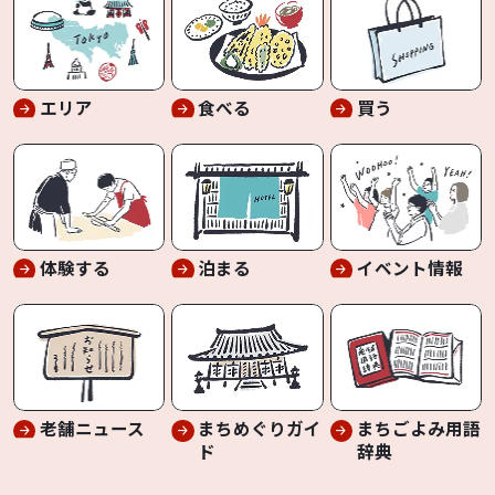
エリア
食べる
買う
体験する
泊まる
イベント情報
老舗ニュース
まちめぐりガイ
まちごよみ用語
ド
辞典