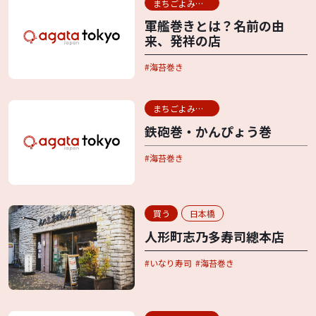
まちごよみ用語辞典
軍艦巻きとは？名前の由
来、発祥の店
海苔巻き
まちごよみ用語辞典
鉄砲巻・かんぴょう巻
海苔巻き
買う
日本橋
人形町志乃多寿司總本店
いなり寿司
海苔巻き