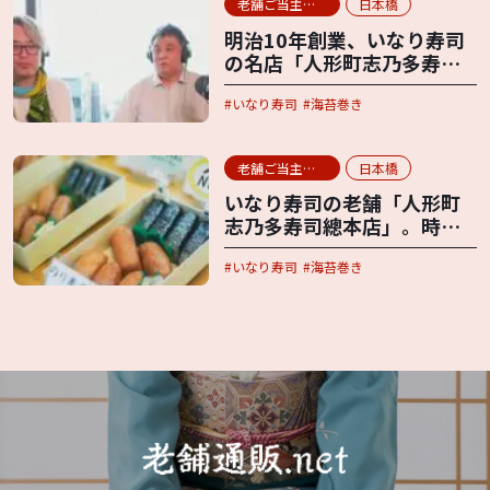
老舗ご当主インタビュー
日本橋
明治10年創業、いなり寿司
の名店「人形町志乃多寿司
總本店」。長く愛され続け
いなり寿司
海苔巻き
る味の秘密
老舗ご当主インタビュー
日本橋
いなり寿司の老舗「人形町
志乃多寿司總本店」。時代
に合わせて変えるもの、そ
いなり寿司
海苔巻き
して絶対に変えないもの