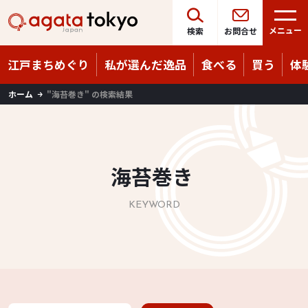
Language
08/09
（日）
メニュー
検索
お問合せ
江戸まちめぐり
私が選んだ逸品
食べる
買う
体
ホーム
"海苔巻き" の検索結果
海苔巻き
KEYWORD