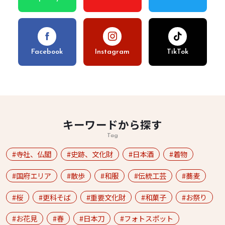
Facebook
Instagram
TikTok
キーワードから探す
Tag
寺社、仏閣
史跡、文化財
日本酒
着物
国府エリア
散歩
和服
伝統工芸
蕎麦
桜
更科そば
重要文化財
和菓子
お祭り
お花見
春
日本刀
フォトスポット