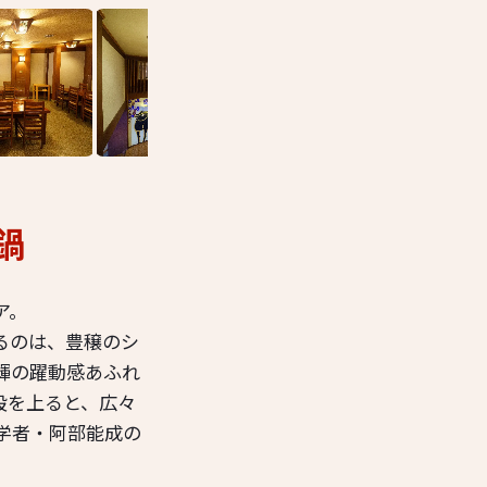
鍋
ア。
るのは、豊穣のシ
輝の躍動感あふれ
階段を上ると、広々
学者・阿部能成の