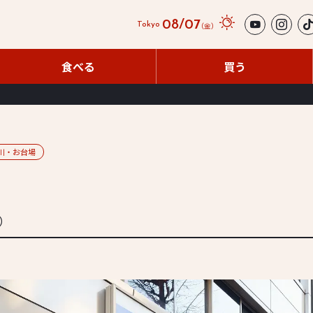
08/07
（金）
Tokyo
食べる
買う
食べる
買う
川・お台場
年）