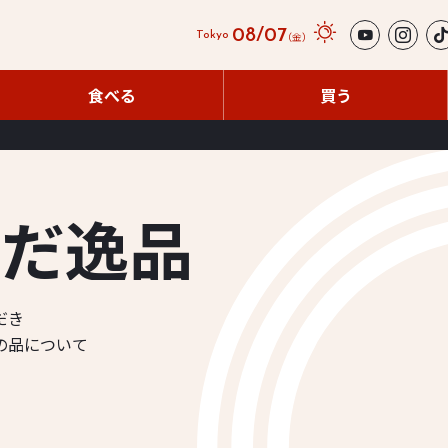
08/07
（金）
Tokyo
食べる
買う
食べる
買う
ん
だ
逸
品
だき
の品について