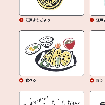
江戸まちごよみ
江戸
食べる
買う