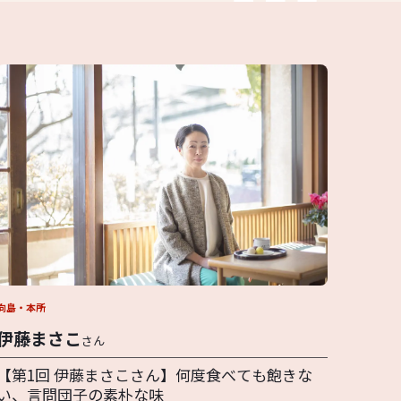
向島・本所
伊藤まさこ
さん
【第1回 伊藤まさこさん】何度食べても飽きな
い、言問団子の素朴な味