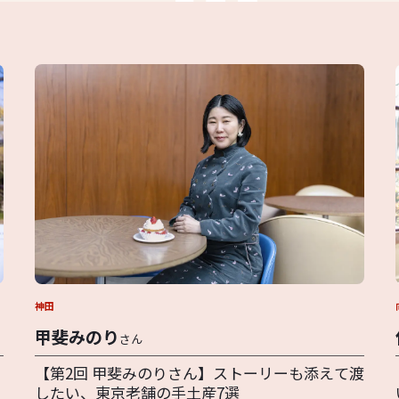
神田
甲斐みのり
さん
【第2回 甲斐みのりさん】ストーリーも添えて渡
したい、東京老舗の手土産7選