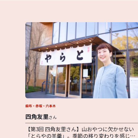
麻布・赤坂・六本木
四角友里
さん
【第3回 四角友里さん】山おやつに欠かせない
「とらやの羊羹」。季節の移り変わりを感じる