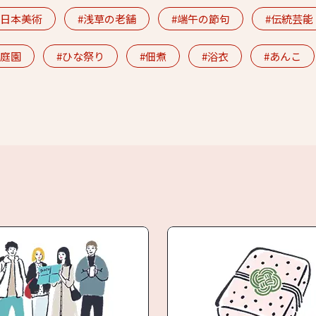
日本美術
浅草の老舗
端午の節句
伝統芸能
庭園
ひな祭り
佃煮
浴衣
あんこ