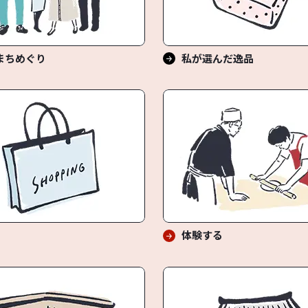
まちめぐり
私が選んだ逸品
体験する