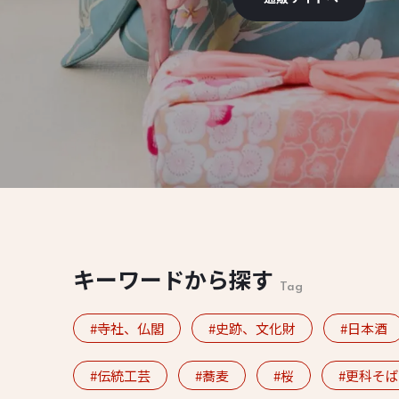
キーワードから探す
Tag
寺社、仏閣
史跡、文化財
日本酒
伝統工芸
蕎麦
桜
更科そば