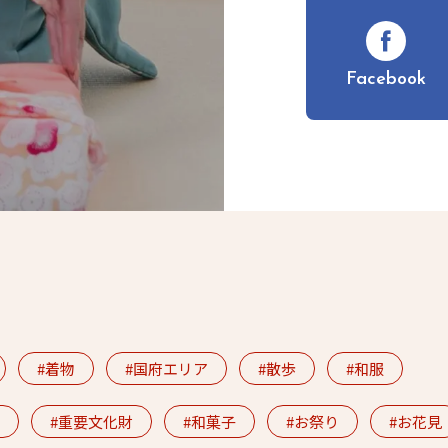
Facebook
着物
国府エリア
散歩
和服
重要文化財
和菓子
お祭り
お花見