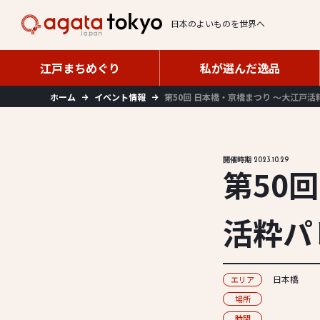
日本のよいものを世界へ
江戸まちめぐり
私が選んだ逸品
江戸まちめぐり
私が選んだ逸品
ホーム
イベント情報
第50回 日本橋・京橋まつり 〜大江戸
開催時期 2023.10.29
第50
活粋パ
日本橋
エリア
場所
時間