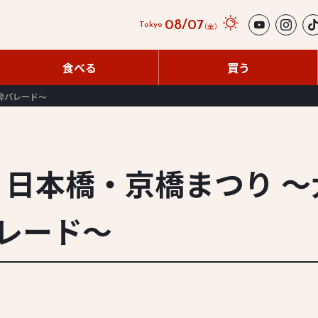
08/07
（金）
Tokyo
食べる
買う
食べる
買う
活粋パレード〜
回 日本橋・京橋まつり 
レード〜