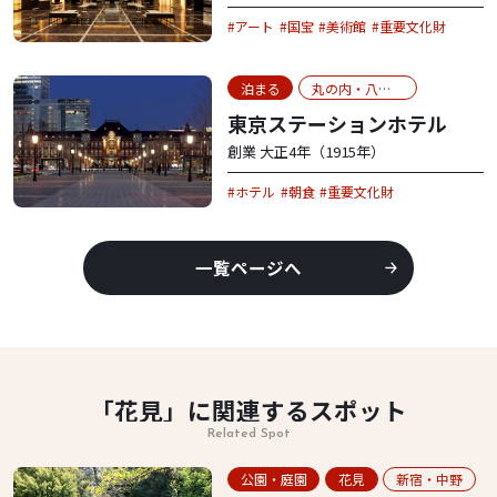
アート
国宝
美術館
重要文化財
泊まる
丸の内・八重洲
東京ステーションホテル
創業 大正4年（1915年）
ホテル
朝食
重要文化財
一覧ページへ
「花見」に関連するスポット
Related Spot
公園・庭園
花見
新宿・中野