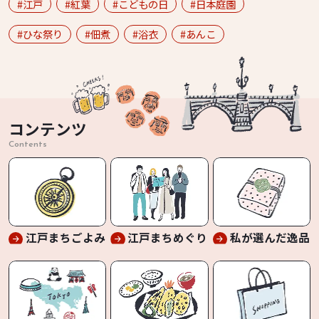
江戸
紅葉
こどもの日
日本庭園
ひな祭り
佃煮
浴衣
あんこ
コンテンツ
Contents
江戸まちごよみ
江戸まちめぐり
私が選んだ逸品