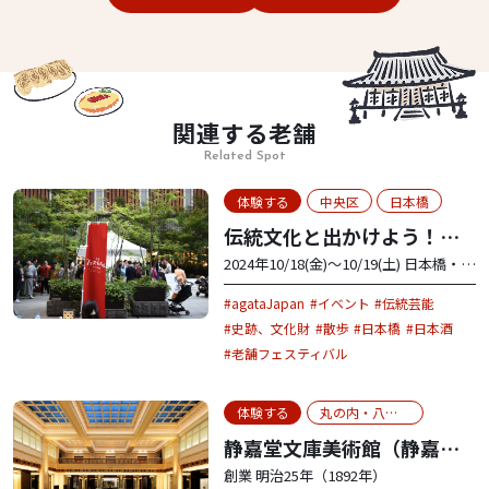
関連する老舗
Related Spot
体験する
中央区
日本橋
伝統文化と出かけよう！文
化の交差点「老舗フェステ
2024年10/18(金)〜10/19(土) 日本橋・福
ィバル2024」
徳の森にて開催
agataJapan
イベント
伝統芸能
史跡、文化財
散歩
日本橋
日本酒
老舗フェスティバル
体験する
丸の内・八重洲
静嘉堂文庫美術館（静嘉堂
＠丸の内）
創業 明治25年（1892年）