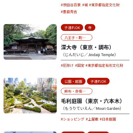
世田谷百景
城
東京都指定文化財
豊臣秀吉
子連れOK
寺
八王子・町田・府中
深大寺（東京・調布）
（じんだいじ／Jindaiji Temple）
厄除け
国宝
東京都指定有形文化財
公園・庭園
子連れOK
麻布・赤坂・六本木
毛利庭園（東京・六本木）
（もうりていえん／Mouri Garden）
ショッピング
上屋敷
日本庭園