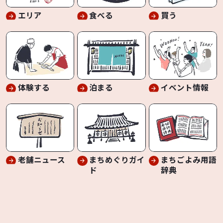
エリア
食べる
買う
体験する
泊まる
イベント情報
老舗ニュース
まちめぐりガイ
まちごよみ用語
ド
辞典