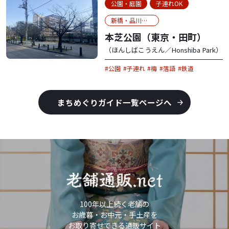
公園・庭園
子連れOK
新橋・品川・お台場
本芝公園（東京・田町）
（ほんしばこうえん／Honshiba Park）
公園
子連れ
梅
落語
鉄道
まちめぐりガイド一覧ページへ
100年以上続く老舗の
お歳暮・お中元・手土産を
お取り寄せできる通販サイト