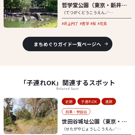
哲学堂公園（東京・新井薬
師）
（てつがくどうこうえん／
Tetsugakudo Park）
井上円了
哲学
桜
花見
まちめぐりガイド一覧ページへ
「子連れOK」関連するスポット
Related Spot
史跡
子連れOK
遺跡
目黒・世田谷
世田谷城址公園（東京・世
田谷）
（せたがやじょうしこうえん​／
Setagaya Castle Park）