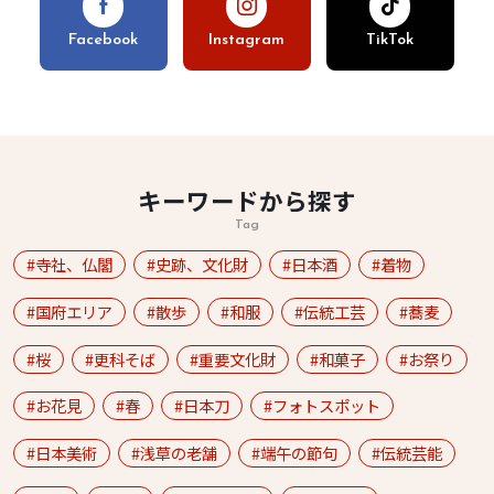
Facebook
Instagram
TikTok
キーワードから探す
Tag
寺社、仏閣
史跡、文化財
日本酒
着物
国府エリア
散歩
和服
伝統工芸
蕎麦
桜
更科そば
重要文化財
和菓子
お祭り
お花見
春
日本刀
フォトスポット
日本美術
浅草の老舗
端午の節句
伝統芸能