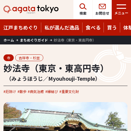
Language
08/08
（土）
メニュー
検索
お問合せ
江戸まちめぐり
私が選んだ逸品
食べる
買う
体
ホーム
まちめぐりガイド
妙法寺（東京・東高円寺）
寺
吉祥寺・杉並
妙法寺（東京・東高円寺）
（みょうほうじ／Myouhouji-Temple）
厄除け
散歩
病気治癒
縁結び
重要文化財