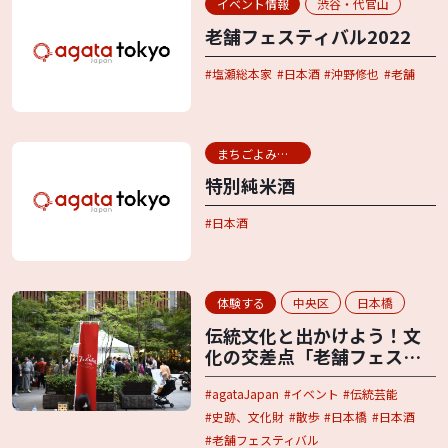
イベント情報
渋谷・代官山
老舗フェスティバル2022
塩瀬総本家
日本酒
沖野修也
老舗
まちごよみ用語辞典
特別純米酒
日本酒
体験する
中央区
日本橋
伝統文化と出かけよう！文
化の交差点「老舗フェステ
ィバル2024」
agataJapan
イベント
伝統芸能
史跡、文化財
散歩
日本橋
日本酒
老舗フェスティバル