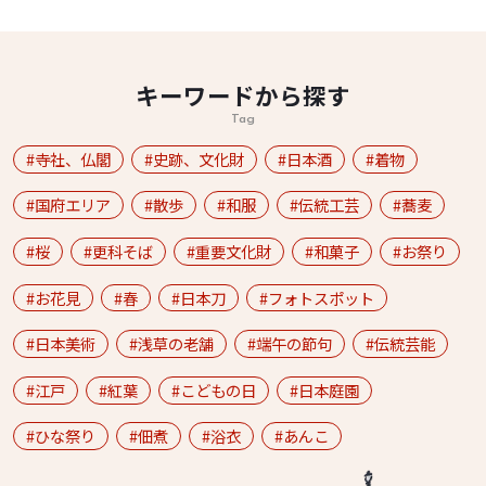
キーワードから探す
Tag
寺社、仏閣
史跡、文化財
日本酒
着物
国府エリア
散歩
和服
伝統工芸
蕎麦
桜
更科そば
重要文化財
和菓子
お祭り
お花見
春
日本刀
フォトスポット
日本美術
浅草の老舗
端午の節句
伝統芸能
江戸
紅葉
こどもの日
日本庭園
ひな祭り
佃煮
浴衣
あんこ