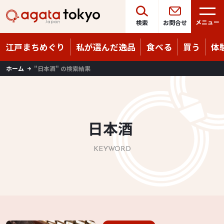
Language
08/06
（木）
メニュー
検索
お問合せ
江戸まちめぐり
私が選んだ逸品
食べる
買う
体
ホーム
"日本酒" の検索結果
日本酒
KEYWORD