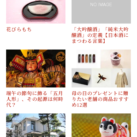
花びらもち
「大吟醸酒」「純米大吟
醸酒」の定義【日本酒に
まつわる言葉】
端午の節句に飾る「五月
母の日のプレゼントに贈
人形」、その起源は何時
りたい老舗の商品おすす
代？
め12選