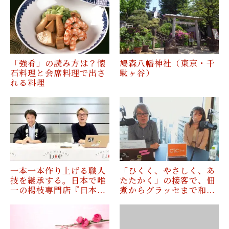
「強肴」の読み方は？懐
鳩森八幡神社（東京・千
石料理と会席料理で出さ
駄ヶ谷）
れる料理
一本一本作り上げる職人
「ひくく、やさしく、あ
技を継承する。日本で唯
たたかく」の接客で、佃
一の楊枝専門店『日本…
煮からグラッセまで和…