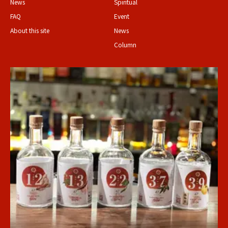
News
Spiritual
FAQ
Event
About this site
News
Column