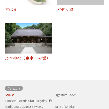
すはま
どぜう鍋
乃木神社（東京・赤坂）
Category
Shinise
Signature Foods
Timeless Essentials for Everyday Life
Traditional Japanese Sweets
Sake of Shinise