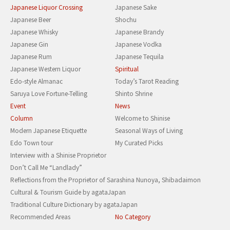
Japanese Liquor Crossing
Japanese Sake
Japanese Beer
Shochu
Japanese Whisky
Japanese Brandy
Japanese Gin
Japanese Vodka
Japanese Rum
Japanese Tequila
Japanese Western Liquor
Spiritual
Edo-style Almanac
Today’s Tarot Reading
Saruya Love Fortune-Telling
Shinto Shrine
Event
News
Column
Welcome to Shinise
Modern Japanese Etiquette
Seasonal Ways of Living
Edo Town tour
My Curated Picks
Interview with a Shinise Proprietor
Don’t Call Me “Landlady”
Reflections from the Proprietor of Sarashina Nunoya, Shibadaimon
Cultural & Tourism Guide by agataJapan
Traditional Culture Dictionary by agataJapan
Recommended Areas
No Category