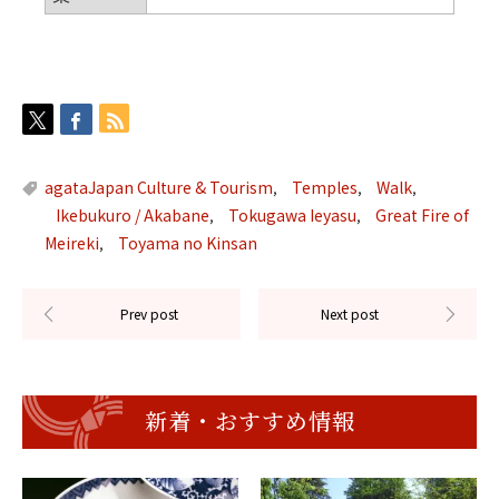
agataJapan Culture & Tourism
Temples
Walk
,
,
,
Ikebukuro / Akabane
Tokugawa Ieyasu
Great Fire of
,
,
Meireki
Toyama no Kinsan
,
新着・おすすめ情報