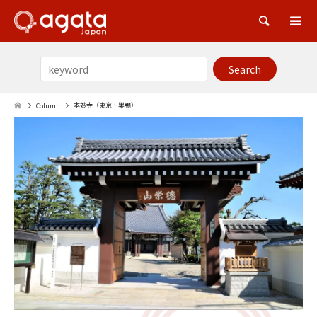
Sea
本妙寺（東京・巣鴨）
Column