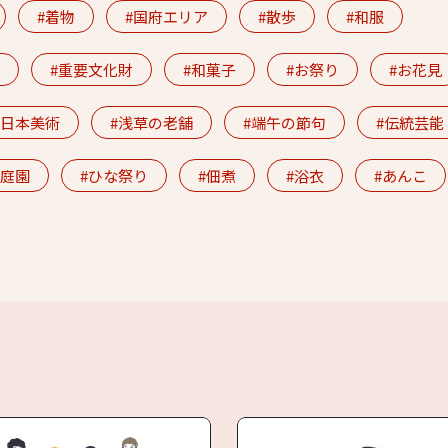
着物
国府エリア
散歩
和服
重要文化財
和菓子
お祭り
お花見
日本美術
浅草の老舗
端午の節句
伝統芸能
庭園
ひな祭り
佃煮
浴衣
あんこ