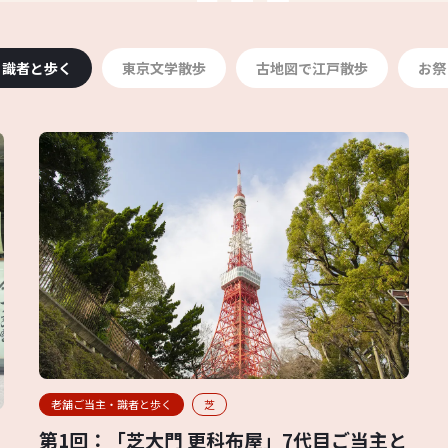
・識者と歩く
東京文学散歩
古地図で江戸散歩
お祭
老舗ご当主・識者と歩く
芝
第1回：「芝大門 更科布屋」7代目ご当主と