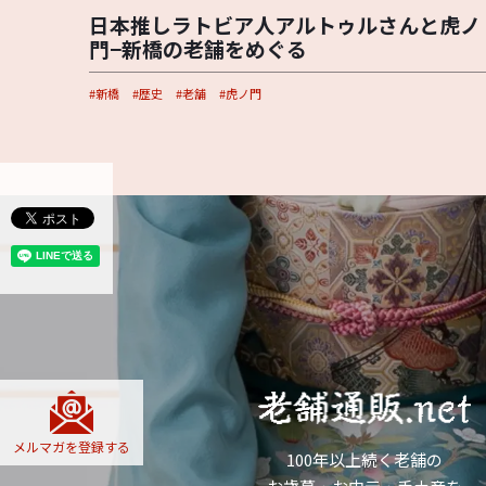
日本推しラトビア人アルトゥルさんと虎ノ
門−新橋の老舗をめぐる
新橋
歴史
老舗
虎ノ門
メルマガを
登録する
100年以上続く老舗の