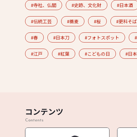
寺社、仏閣
史跡、文化財
日本酒
伝統工芸
蕎麦
桜
更科そば
春
日本刀
フォトスポット
江戸
紅葉
こどもの日
日本
コンテンツ
Contents