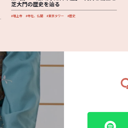
芝大門の歴史を辿る
増上寺
寺社、仏閣
東京タワー
歴史