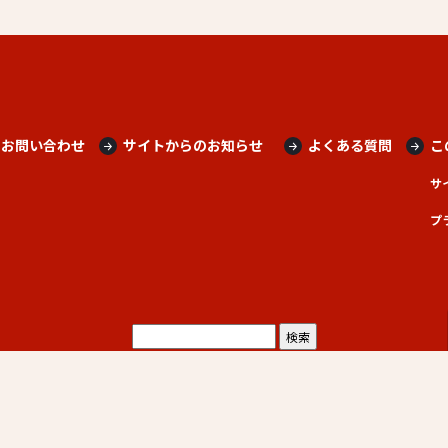
お問い合わせ
サイトからのお知らせ
よくある質問
こ
サ
プ
starmark.jp
老舗通販.net
agatajapan
浴衣着付け.net
©︎agataJapan.tokyo