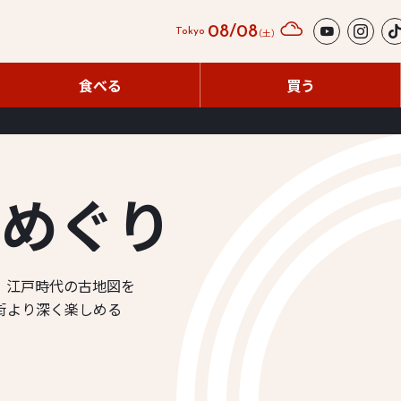
08/08
（土）
Tokyo
食べる
買う
食べる
買う
ち
め
ぐ
り
、
江戸時代の古地図を
街より深く楽しめる