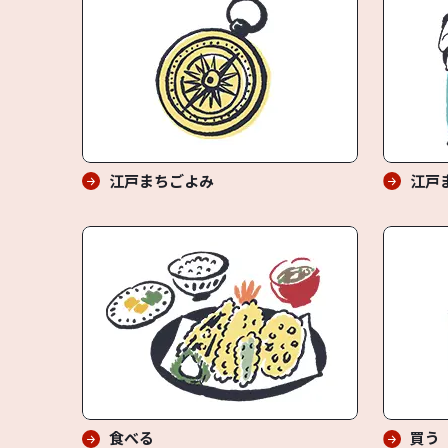
江戸まちごよみ
江戸
食べる
買う