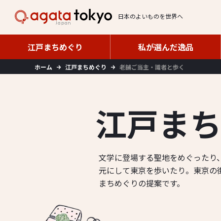
日本のよいものを世界へ
江戸まちめぐり
私が選んだ逸品
江戸まちめぐり
私が選んだ逸品
ホーム
江戸まちめぐり
老舗ご当主・識者と歩く
江
戸
ま
文学に登場する聖地をめぐったり
元にして東京を歩いたり。
東京の
まちめぐりの提案です。