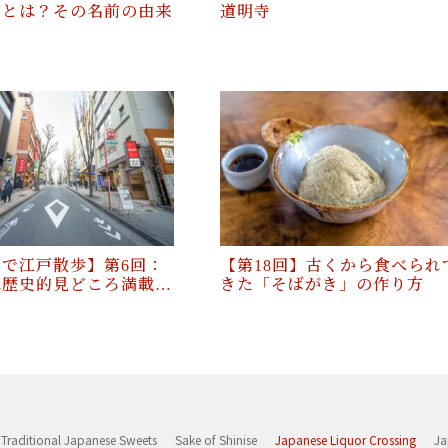
」とは？その名前の由来
道明寺
で江戸散歩】第6回：
【第18回】古くから食べられ
は歴史的見どころ満載…
きた「そばがき」の作り方
Traditional Japanese Sweets
Sake of Shinise
Japanese Liquor Crossing
Ja