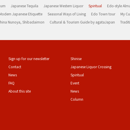
Rum
Japanese Tequila
Japanese Western Liquor
Spiritual
Edo-style Alm
Modern Japanese Etiquette
Seasonal Ways of Living
Edo Town tour
My Cu
rashina Nunoya, Shibadaimon
Cultural & Tourism Guide by agataJapan
Tradit
Sign up for our newsletter
Shinise
Contact
Japanese Liquor Crossing
News
Spiritual
FAQ
Event
About this site
News
Column