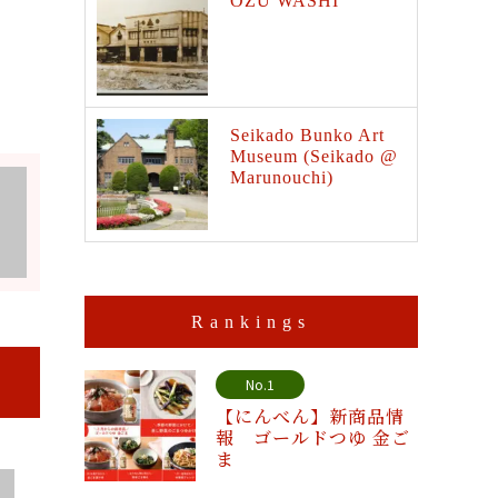
OZU WASHI
Seikado Bunko Art
Museum (Seikado @
Marunouchi)
Rankings
No.1
【にんべん】新商品情
報 ゴールドつゆ 金ご
ま