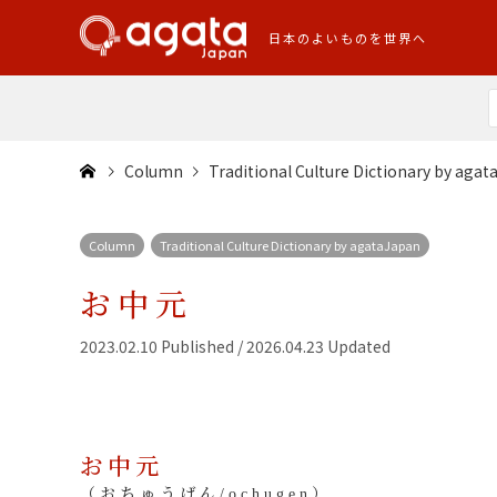
日本のよいものを世界へ
Column
Traditional Culture Dictionary by aga
Column
Traditional Culture Dictionary by agataJapan
お中元
2023.02.10 Published / 2026.04.23 Updated
お中元
（おちゅうげん/ochugen）