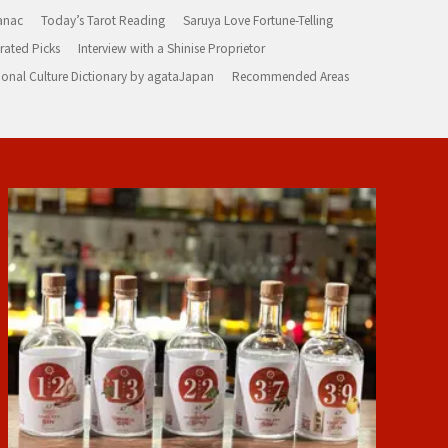
anac
Today’s Tarot Reading
Saruya Love Fortune-Telling
rated Picks
Interview with a Shinise Proprietor
ional Culture Dictionary by agataJapan
Recommended Areas