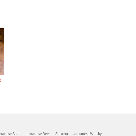
て
panese Sake
Japanese Beer
Shochu
Japanese Whisky