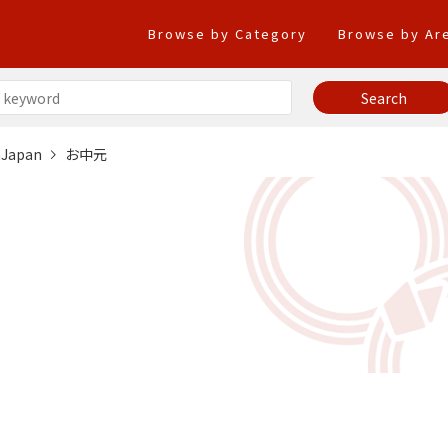
Browse by Category
Browse by Ar
taJapan
お中元