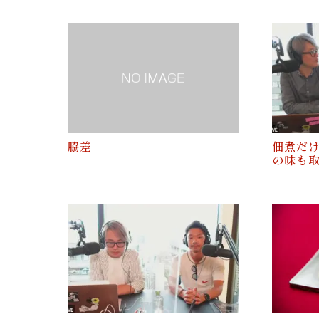
脇差
佃煮だ
の味も