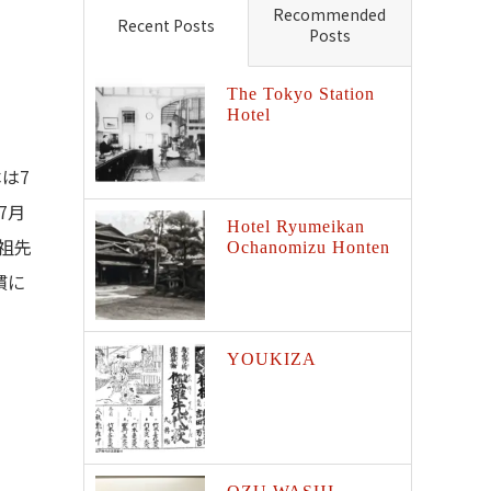
Recommended
Recent Posts
Posts
The Tokyo Station
Hotel
は7
7月
Hotel Ryumeikan
祖先
Ochanomizu Honten
慣に
YOUKIZA