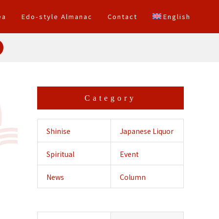
ea
Edo-style Almanac
Contact
English
Category
Shinise
Japanese Liquor
Spiritual
Event
Crossing
News
Column