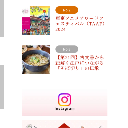
No.2
東京アニメアワードフ
ェスティバル（TAAF）
2024
No.3
【第21回】古文書から
紐解く江戸につながる
「そば切り」の伝承