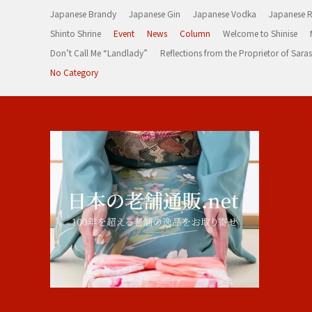
Japanese Brandy
Japanese Gin
Japanese Vodka
Japanese 
Shinto Shrine
Event
News
Column
Welcome to Shinise
Don’t Call Me “Landlady”
Reflections from the Proprietor of Sa
No Category