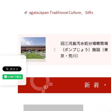
agataJapan Traditional Culture
Gifts
,
旧三河島汚水処分場喞筒場
（ポンプじょう）施設（東
京・荒川）
新着・