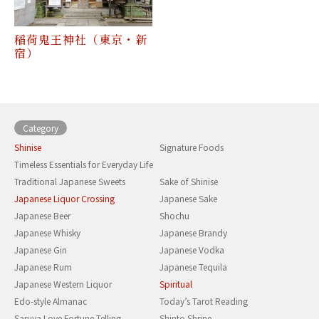
稲荷鬼王神社（東京・新
宿）
Category
Shinise
Signature Foods
Timeless Essentials for Everyday Life
Traditional Japanese Sweets
Sake of Shinise
Japanese Liquor Crossing
Japanese Sake
Japanese Beer
Shochu
Japanese Whisky
Japanese Brandy
Japanese Gin
Japanese Vodka
Japanese Rum
Japanese Tequila
Japanese Western Liquor
Spiritual
Edo-style Almanac
Today’s Tarot Reading
Saruya Love Fortune-Telling
Shinto Shrine