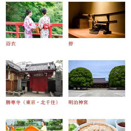
浴衣
拵
勝専寺（東京・北千住）
明治神宮