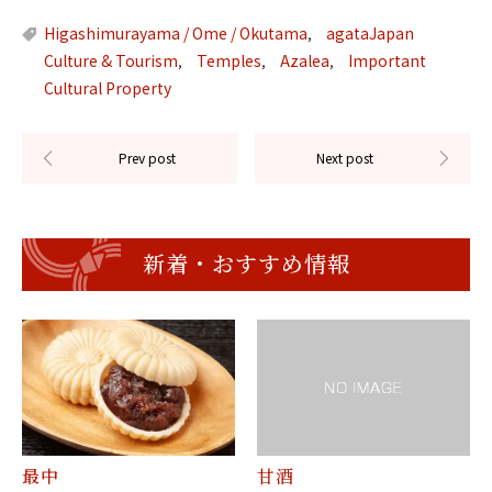
Higashimurayama / Ome / Okutama
agataJapan
,
Culture & Tourism
Temples
Azalea
Important
,
,
,
Cultural Property
新着・おすすめ情報
最中
甘酒