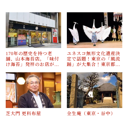
170年の歴史を持つ老
ユネスコ無形文化遺産決
舗、山本海苔店。「味付
定で話題！東京の「風流
け海苔」発祥のお店が…
踊」が大集合！東京都…
芝大門 更科布屋
全生庵（東京・谷中）