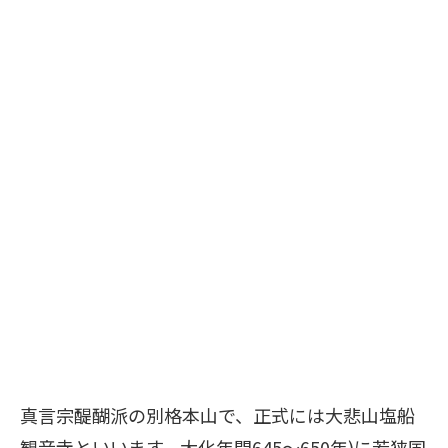
真言宗醍醐派の別格本山で、正式には大悲山塩船
観音寺といいます。大化年間645～650年)に若狭国