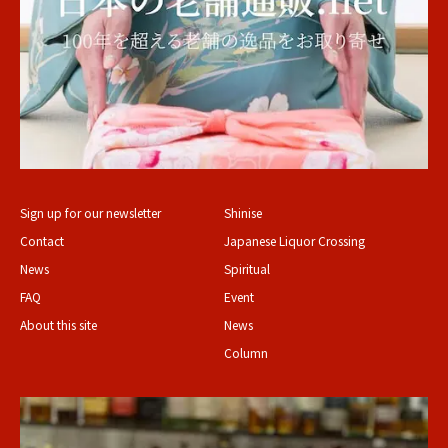
Sign up for our newsletter
Shinise
Contact
Japanese Liquor Crossing
News
Spiritual
FAQ
Event
About this site
News
Column