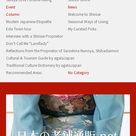
Event
News
Column
Welcome to Shinise
Modern Japanese Etiquette
Seasonal Ways of Living
Edo Town tour
My Curated Picks
Interview with a Shinise Proprietor
Don’t Call Me “Landlady”
Reflections from the Proprietor of Sarashina Nunoya, Shibadaimon
Cultural & Tourism Guide by agataJapan
Traditional Culture Dictionary by agataJapan
Recommended Areas
No Category