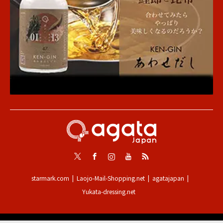
Twitter
Facebook
Instagram
Youtube
RSS
starmark.com
Laojo-Mail-Shopping.net
agatajapan
Yukata-dressing.net