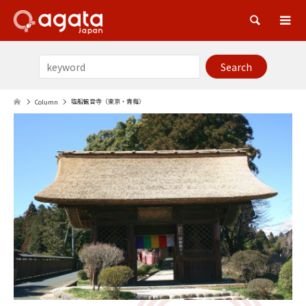
Sea
塩船観音寺（東京・青梅）
Column