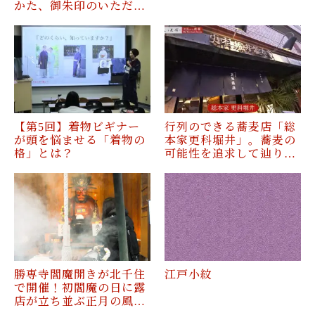
かた、御朱印のいただ…
【第5回】着物ビギナー
行列のできる蕎麦店「総
が頭を悩ませる「着物の
本家更科堀井」。蕎麦の
格」とは？
可能性を追求して辿り…
勝専寺閻魔開きが北千住
江戸小紋
で開催！初閻魔の日に露
店が立ち並ぶ正月の風…