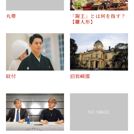
丸帯
「親王」とは何を指す？
【雛人形】
紋付
旧岩崎邸