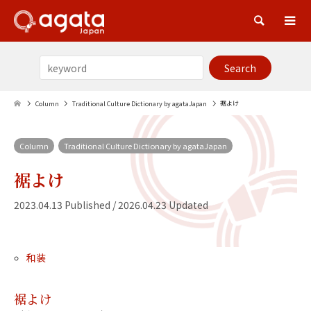
Sea
裾よけ
Column
Traditional Culture Dictionary by agataJapan
Column
Traditional Culture Dictionary by agataJapan
裾よけ
2023.04.13 Published / 2026.04.23 Updated
和装
裾よけ