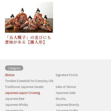
「五人囃子」の並びにも
意味がある【雛人形】
Category
Shinise
Signature Foods
Timeless Essentials for Everyday Life
Traditional Japanese Sweets
Sake of Shinise
Japanese Liquor Crossing
Japanese Sake
Japanese Beer
Shochu
Japanese Whisky
Japanese Brandy
Japanese Gin
Japanese Vodka