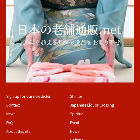
Sign up for our newsletter
Shinise
Contact
Japanese Liquor Crossing
News
Spiritual
FAQ
Event
About this site
News
Column