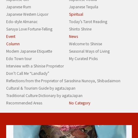
Japanese Rum
Japanese Tequila
Japanese Western Liquor
Spiritual
Edo-style Almanac
Today’s Tarot Reading
Saruya Love Fortune-Telling
Shinto Shrine
Event
News
Column
Welcome to Shinise
Modern Japanese Etiquette
Seasonal Ways of Living
Edo Town tour
My Curated Picks
Interview with a Shinise Proprietor
Don’t Call Me “Landlady”
Reflections from the Proprietor of Sarashina Nunoya, Shibadaimon
Cultural & Tourism Guide by agataJapan
Traditional Culture Dictionary by agataJapan
Recommended Areas
No Category