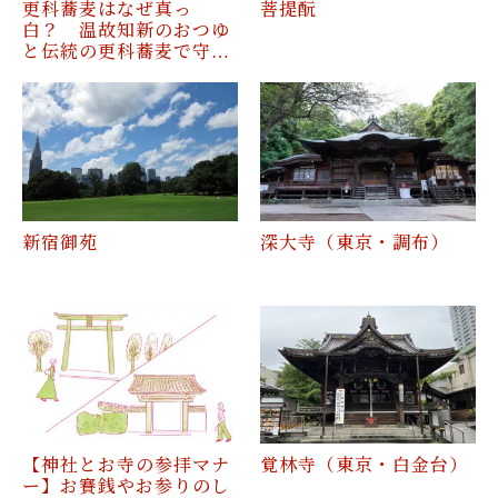
更科蕎麦はなぜ真っ
菩提酛
白？ 温故知新のおつゆ
と伝統の更科蕎麦で守…
新宿御苑
深大寺（東京・調布）
【神社とお寺の参拝マナ
覚林寺（東京・白金台）
ー】お賽銭やお参りのし