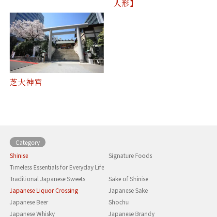
人形】
芝大神宮
Category
Shinise
Signature Foods
Timeless Essentials for Everyday Life
Traditional Japanese Sweets
Sake of Shinise
Japanese Liquor Crossing
Japanese Sake
Japanese Beer
Shochu
Japanese Whisky
Japanese Brandy