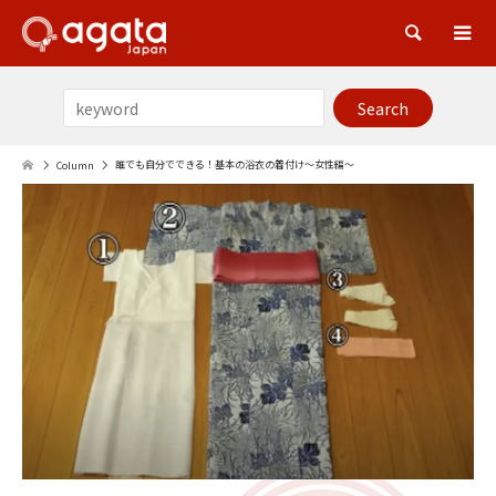
Sea
誰でも自分でできる！基本の浴衣の着付け～女性編〜
Column