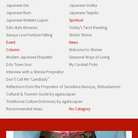
Japanese Gin
Japanese Vodka
Japanese Rum
Japanese Tequila
Japanese Western Liquor
Spiritual
Edo-style Almanac
Today’s Tarot Reading
Saruya Love Fortune-Telling
Shinto Shrine
Event
News
Column
Welcome to Shinise
Modern Japanese Etiquette
Seasonal Ways of Living
Edo Town tour
My Curated Picks
Interview with a Shinise Proprietor
Don’t Call Me “Landlady”
Reflections from the Proprietor of Sarashina Nunoya, Shibadaimon
Cultural & Tourism Guide by agataJapan
Traditional Culture Dictionary by agataJapan
Recommended Areas
No Category