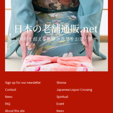
Sign up for our newsletter
Shinise
Contact
Japanese Liquor Crossing
News
Spiritual
FAQ
Event
About this site
News