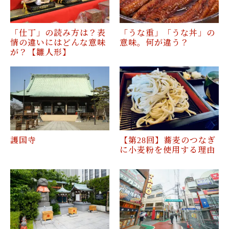
「仕丁」の読み方は？表
「うな重」「うな丼」の
情の違いにはどんな意味
意味。何が違う？
が？【雛人形】
護国寺
【第28回】蕎麦のつなぎ
に小麦粉を使用する理由