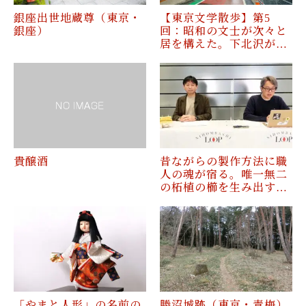
銀座出世地蔵尊（東京・
【東京文学散歩】第5
銀座）
回：昭和の文士が次々と
居を構えた。下北沢が…
貴醸酒
昔ながらの製作方法に職
人の魂が宿る。唯一無二
の柘植の櫛を生み出す…
「やまと人形」の名前の
勝沼城跡（東京・青梅）