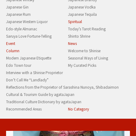
Japanese Gin
Japanese Vodka
Japanese Rum
Japanese Tequila
Japanese Western Liquor
Spiritual
Edo-style Almanac
Today’s Tarot Reading
Saruya Love Fortune-Telling
Shinto Shrine
Event
News
Column
Welcome to Shinise
Modern Japanese Etiquette
Seasonal Ways of Living
Edo Town tour
My Curated Picks
Interview with a Shinise Proprietor
Don’t Call Me “Landlady”
Reflections from the Proprietor of Sarashina Nunoya, Shibadaimon
Cultural & Tourism Guide by agataJapan
Traditional Culture Dictionary by agataJapan
Recommended Areas
No Category