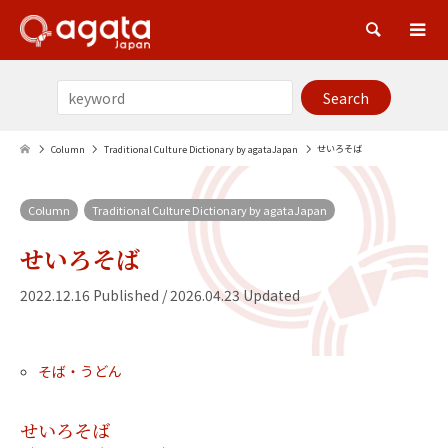
Sea
せいろそば
Column
Traditional Culture Dictionary by agataJapan
Column
Traditional Culture Dictionary by agataJapan
せいろそば
2022.12.16 Published / 2026.04.23 Updated
そば・うどん
せいろそば