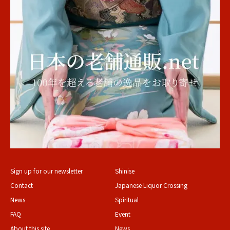
Sign up for our newsletter
Shinise
Contact
Japanese Liquor Crossing
News
Spiritual
FAQ
Event
About this site
News