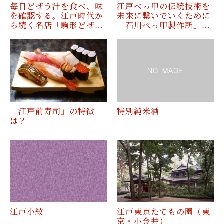
毎日どぜう汁を食べ、味
江戸べっ甲の伝統技術を
を確認する。江戸時代か
未来に繋いでいくために
ら続く名店「駒形どぜ…
「石川べっ甲製作所」…
「江戸前寿司」の特徴
特別純米酒
は？
江戸小紋
江戸東京たてもの園（東
京・小金井）