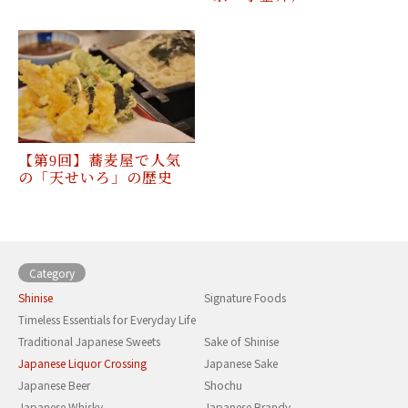
【第9回】蕎麦屋で人気
の「天せいろ」の歴史
Category
Shinise
Signature Foods
Timeless Essentials for Everyday Life
Traditional Japanese Sweets
Sake of Shinise
Japanese Liquor Crossing
Japanese Sake
Japanese Beer
Shochu
Japanese Whisky
Japanese Brandy