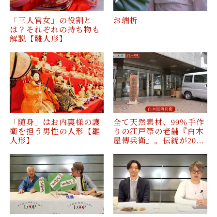
「三人官女」の役割と
お端折
は？それぞれの持ち物も
解説【雛人形】
「随身」はお内裏様の護
全て天然素材、99％手作
衛を担う男性の人形【雛
りの江戸箒の老舗『白木
人形】
屋傳兵衛』。伝統が20…