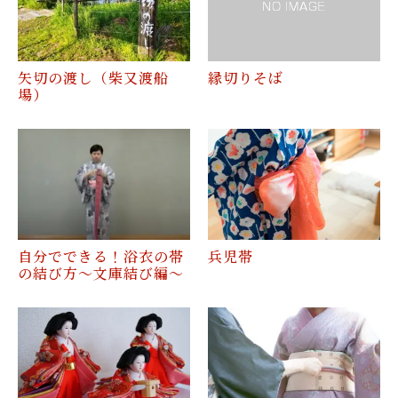
矢切の渡し（柴又渡船
縁切りそば
場）
自分でできる！浴衣の帯
兵児帯
の結び方～文庫結び編〜