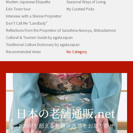
Modern Japanese Etiquette
Seasonal Ways of Living
Edo Town tour
My Curated Picks
Interview with a Shinise Proprietor
Don’t Call Me “Landlady”
Reflections from the Proprietor of Sarashina Nunoya, Shibadaimon
Cultural & Tourism Guide by agataJapan
Traditional Culture Dictionary by agataJapan
Recommended Areas
No Category