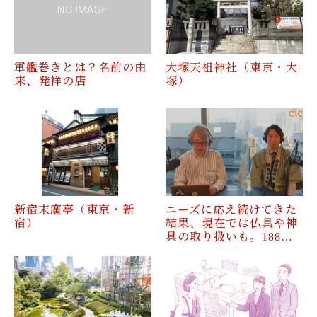
軍艦巻きとは？名前の由
大塚天祖神社（東京・大
来、発祥の店
塚）
新宿末廣亭（東京・新
ニーズに応え続けてきた
宿）
結果、現在では仏具や神
具の取り扱いも。188…