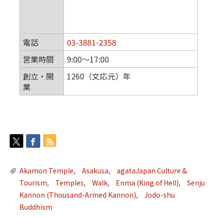
電話
03-3881-2358
営業時間
9:00～17:00
創立・開
1260（文応元）年
業
Akamon Temple
Asakusa
agataJapan Culture &
,
,
Tourism
Temples
Walk
Enma (King of Hell)
Senju
,
,
,
,
Kannon (Thousand-Armed Kannon)
Jodo-shu
,
Buddhism