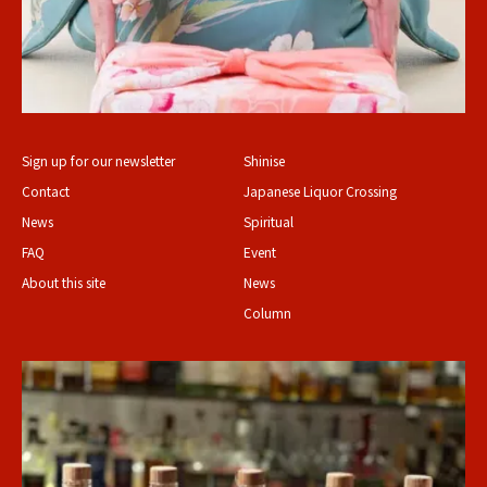
Sign up for our newsletter
Shinise
Contact
Japanese Liquor Crossing
News
Spiritual
FAQ
Event
About this site
News
Column