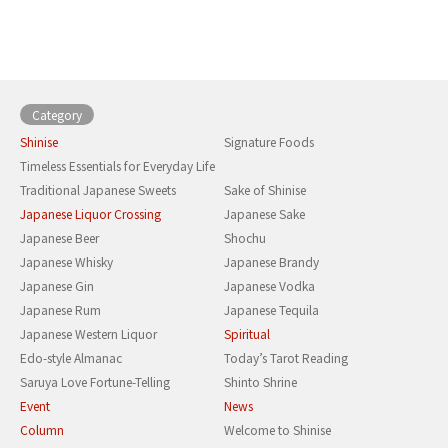
Category
Shinise
Signature Foods
Timeless Essentials for Everyday Life
Traditional Japanese Sweets
Sake of Shinise
Japanese Liquor Crossing
Japanese Sake
Japanese Beer
Shochu
Japanese Whisky
Japanese Brandy
Japanese Gin
Japanese Vodka
Japanese Rum
Japanese Tequila
Japanese Western Liquor
Spiritual
Edo-style Almanac
Today’s Tarot Reading
Saruya Love Fortune-Telling
Shinto Shrine
Event
News
Column
Welcome to Shinise