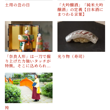
土用の丑の日
「大吟醸酒」「純米大吟
醸酒」の定義【日本酒に
まつわる言葉】
「奈良人形」は一刀で掘
光り物（寿司）
り上げた力強いタッチが
特徴。そこに込められ…
袴