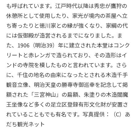
も呼ばれています。江戸時代以降は秀忠が鷹狩の
休憩所として使用したり、家光が境内の茶屋へ立
ち寄ったりと徳川家との縁が強くなり、家綱の代
には仮御殿が造営されるまでになりました。ま
た、1906（明治39）年に建立された本堂はコンク
リートと赤レンガで造られており、その造形はイ
ンドの寺院を模したものと言われています。さら
に、千住の地名の由来になったとされる木造千手
観音立像、明治天皇の勝専寺御巡幸を記念して掲
額された「三宮神山」の扁額、朱塗りの木造閻魔
王坐像など多くの足立区登録有形文化財が安置さ
れていることもでも有名です。写真提供：（C）あ
だち観光ネット