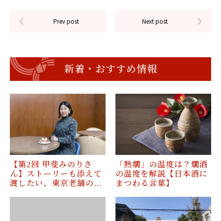
新着・おすすめ情報
【第2回 甲斐みのりさ
「熱燗」の温度は？燗酒
ん】ストーリーも添えて
の温度を解説【日本酒に
渡したい、東京老舗の…
まつわる言葉】