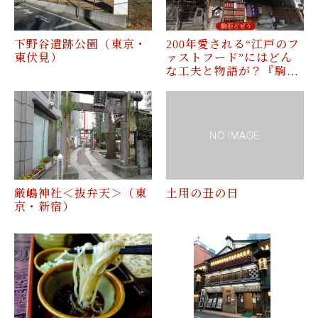
下野谷遺跡公園（東京・
200年愛される“江戸のフ
東伏見）
ァストフード”にはどん
な工夫と物語が？『駒…
厳嶋神社＜抜弁天＞（東
土用の丑の日
京・新宿）