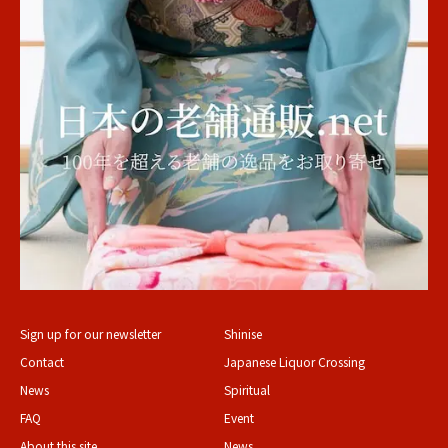
Sign up for our newsletter
Shinise
Contact
Japanese Liquor Crossing
News
Spiritual
FAQ
Event
About this site
News