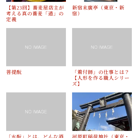
【第23回】蕎麦屋店主が
新宿末廣亭（東京・新
考える真の蕎麦「通」の
宿）
定義
菩提酛
「着付師」の仕事とは？
【人形を作る職人シリー
ズ】
「水酛」とは、どんな酒
河原町稲荷神社（東京・