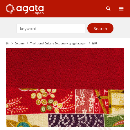
Sea
縮緬
Column
Traditional Culture Dictionary by agataJapan