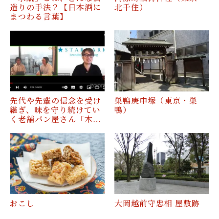
造りの手法？【日本酒に
北千住）
まつわる言葉】
先代や先輩の信念を受け
巣鴨庚申塚（東京・巣
継ぎ、味を守り続けてい
鴨）
く老舗パン屋さん「木…
おこし
大岡越前守忠相 屋敷跡