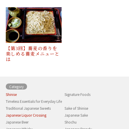
【第3回】蕎麦の香りを
楽しめる蕎麦メニューと
は
Category
Shinise
Signature Foods
Timeless Essentials for Everyday Life
Traditional Japanese Sweets
Sake of Shinise
Japanese Liquor Crossing
Japanese Sake
Japanese Beer
Shochu
Japanese Whisky
Japanese Brandy