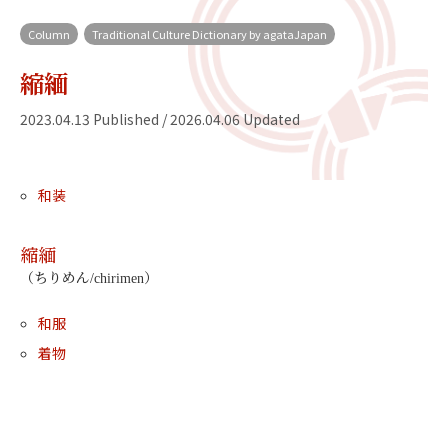
Column
Traditional Culture Dictionary by agataJapan
縮緬
2023.04.13 Published / 2026.04.06 Updated
和装
縮緬
（ちりめん/chirimen）
和服
着物