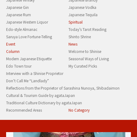
Japanese Gin
Japanese Vodka
Japanese Rum
Japanese Tequila
Japanese Western Liquor
Spiritual
Edo-style Almanac
Today’s Tarot Reading
Saruya Love Fortune-Telling
Shinto Shrine
Event
News
Column
Welcome to Shinise
Modern Japanese Etiquette
Seasonal Ways of Living
Edo Town tour
My Curated Picks
Interview with a Shinise Proprietor
Don’t Call Me “Landlady”
Reflections from the Proprietor of Sarashina Nunoya, Shibadaimon
Cultural & Tourism Guide by agataJapan
Traditional Culture Dictionary by agataJapan
Recommended Areas
No Category