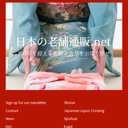
Sign up for our newsletter
Shinise
Contact
Japanese Liquor Crossing
News
Spiritual
FAQ
Event