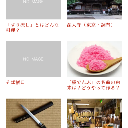
「すり流し」とはどんな
深大寺（東京・調布）
料理？
そば猪口
「桜でんぶ」の名前の由
来は？どうやって作る？