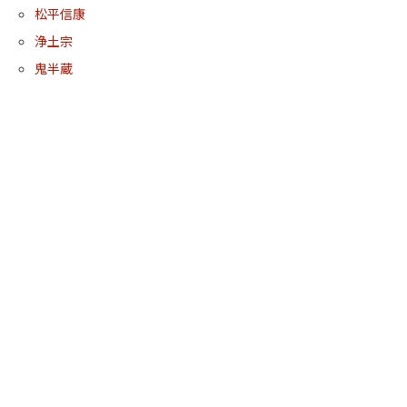
松平信康
浄土宗
鬼半蔵