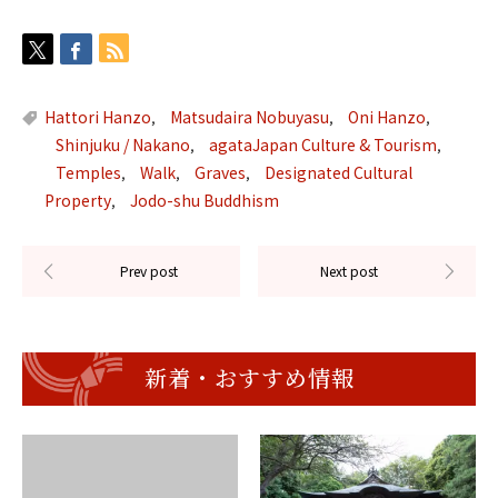
Hattori Hanzo
Matsudaira Nobuyasu
Oni Hanzo
,
,
,
Shinjuku / Nakano
agataJapan Culture & Tourism
,
,
Temples
Walk
Graves
Designated Cultural
,
,
,
Property
Jodo-shu Buddhism
,
新着・おすすめ情報