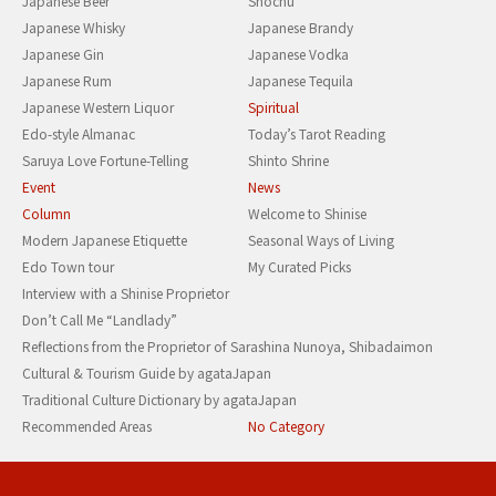
Japanese Beer
Shochu
Japanese Whisky
Japanese Brandy
Japanese Gin
Japanese Vodka
Japanese Rum
Japanese Tequila
Japanese Western Liquor
Spiritual
Edo-style Almanac
Today’s Tarot Reading
Saruya Love Fortune-Telling
Shinto Shrine
Event
News
Column
Welcome to Shinise
Modern Japanese Etiquette
Seasonal Ways of Living
Edo Town tour
My Curated Picks
Interview with a Shinise Proprietor
Don’t Call Me “Landlady”
Reflections from the Proprietor of Sarashina Nunoya, Shibadaimon
Cultural & Tourism Guide by agataJapan
Traditional Culture Dictionary by agataJapan
Recommended Areas
No Category