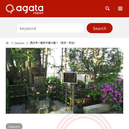
Sea
西念寺＜服部半蔵の墓＞（東京・四谷）
Column
Column