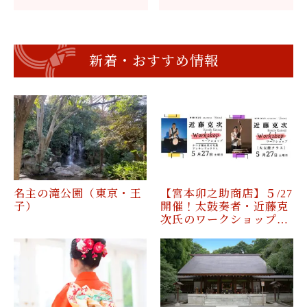
新着・おすすめ情報
名主の滝公園（東京・王
【宮本卯之助商店】５/27
子）
開催！太鼓奏者・近藤克
次氏のワークショップ…