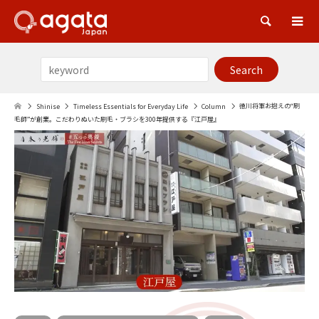
Sea
徳川将軍お抱えの“刷
Shinise
Timeless Essentials for Everyday Life
Column
毛師”が創業。こだわりぬいた刷毛・ブラシを300年提供する『江戸屋』