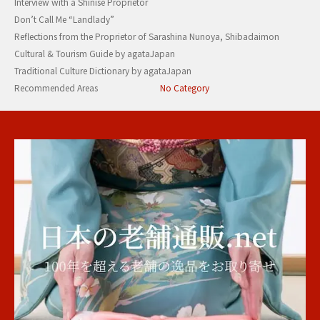
Interview with a Shinise Proprietor
Don’t Call Me “Landlady”
Reflections from the Proprietor of Sarashina Nunoya, Shibadaimon
Cultural & Tourism Guide by agataJapan
Traditional Culture Dictionary by agataJapan
Recommended Areas
No Category