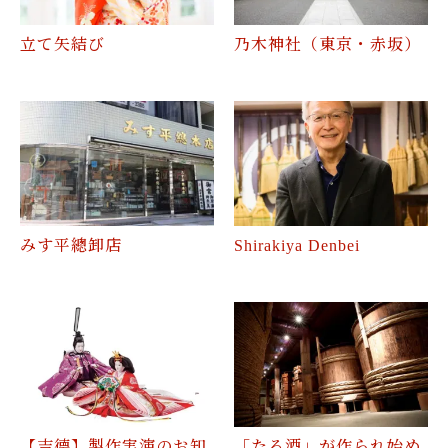
立て矢結び
乃木神社（東京・赤坂）
みす平總卸店
Shirakiya Denbei
【吉德】製作実演のお知
「たる酒」が作られ始め