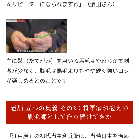
んリピーターになられますね」（濵田さん）
主に鬣（たてがみ）を用いる馬毛はやわらかで刺
激が少なく、豚毛は馬毛よりもやや硬く強いコシ
が楽しめるとのことです。
老舗 五つの奥義 その3：将軍家お抱えの
刷毛師として作り続けてきた
『江戸屋』の初代当主利兵衛は、当時日本を治め