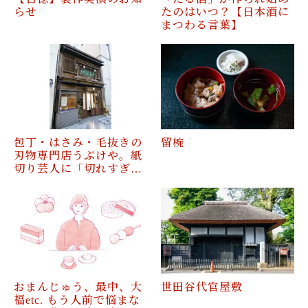
らせ
たのはいつ？【日本酒に
まつわる言葉】
包丁・はさみ・毛抜きの
留椀
刃物専門店うぶけや。紙
切り芸人に「切れすぎ…
おまんじゅう、最中、大
世田谷代官屋敷
福etc. もう人前で悩まな