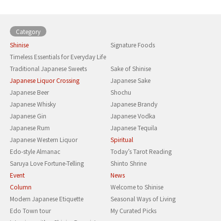
Category
Shinise
Signature Foods
Timeless Essentials for Everyday Life
Traditional Japanese Sweets
Sake of Shinise
Japanese Liquor Crossing
Japanese Sake
Japanese Beer
Shochu
Japanese Whisky
Japanese Brandy
Japanese Gin
Japanese Vodka
Japanese Rum
Japanese Tequila
Japanese Western Liquor
Spiritual
Edo-style Almanac
Today’s Tarot Reading
Saruya Love Fortune-Telling
Shinto Shrine
Event
News
Column
Welcome to Shinise
Modern Japanese Etiquette
Seasonal Ways of Living
Edo Town tour
My Curated Picks