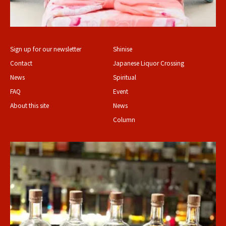
Sign up for our newsletter
Shinise
Contact
Japanese Liquor Crossing
News
Spiritual
FAQ
Event
About this site
News
Column