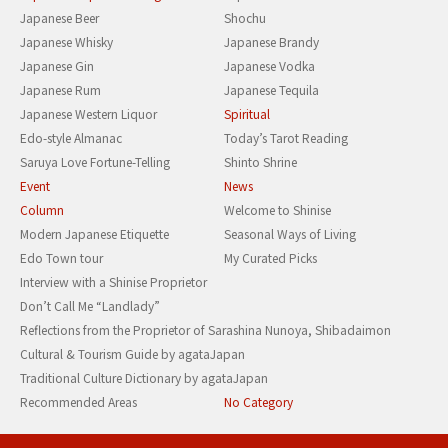
Japanese Beer
Shochu
Japanese Whisky
Japanese Brandy
Japanese Gin
Japanese Vodka
Japanese Rum
Japanese Tequila
Japanese Western Liquor
Spiritual
Edo-style Almanac
Today’s Tarot Reading
Saruya Love Fortune-Telling
Shinto Shrine
Event
News
Column
Welcome to Shinise
Modern Japanese Etiquette
Seasonal Ways of Living
Edo Town tour
My Curated Picks
Interview with a Shinise Proprietor
Don’t Call Me “Landlady”
Reflections from the Proprietor of Sarashina Nunoya, Shibadaimon
Cultural & Tourism Guide by agataJapan
Traditional Culture Dictionary by agataJapan
Recommended Areas
No Category