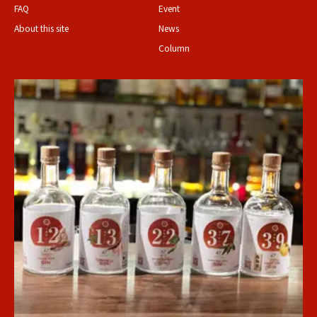
FAQ
Event
About this site
News
Column