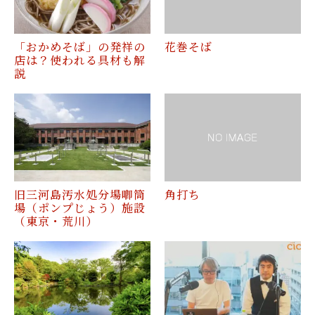
「おかめそば」の発祥の
花巻そば
店は？使われる具材も解
説
旧三河島汚水処分場喞筒
角打ち
場（ポンプじょう）施設
（東京・荒川）