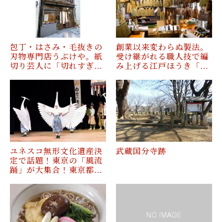
包丁・はさみ・毛抜きの
創業以来変わらぬ製法。
刃物専門店うぶけや。紙
受け継がれる職人技で編
切り芸人に「切れすぎ…
み上げる江戸ほうき「…
ユネスコ無形文化遺産決
武蔵国分寺跡
定で話題！東京の「風流
踊」が大集合！東京都…