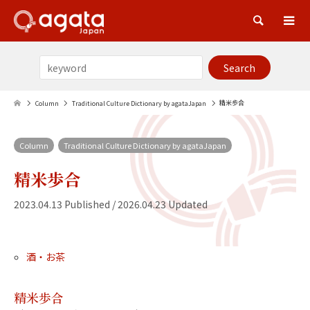
Sea
精米歩合
Column
Traditional Culture Dictionary by agataJapan
Column
Traditional Culture Dictionary by agataJapan
精米歩合
2023.04.13 Published / 2026.04.23 Updated
酒・お茶
精米歩合