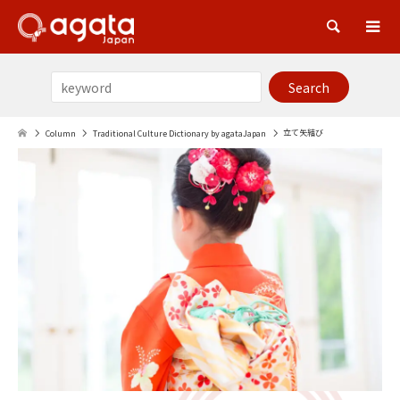
Sea
立て矢結び
Column
Traditional Culture Dictionary by agataJapan