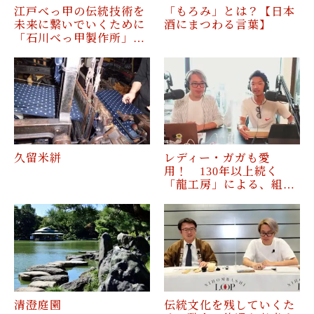
江戸べっ甲の伝統技術を
「もろみ」とは？【日本
未来に繋いでいくために
酒にまつわる言葉】
「石川べっ甲製作所」…
久留米絣
レディー・ガガも愛
用！ 130年以上続く
「龍工房」による、組…
清澄庭園
伝統文化を残していくた