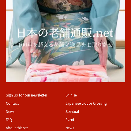
Sign up for our newsletter
Shinise
Contact
Japanese Liquor Crossing
News
Spiritual
FAQ
Event
About this site
News