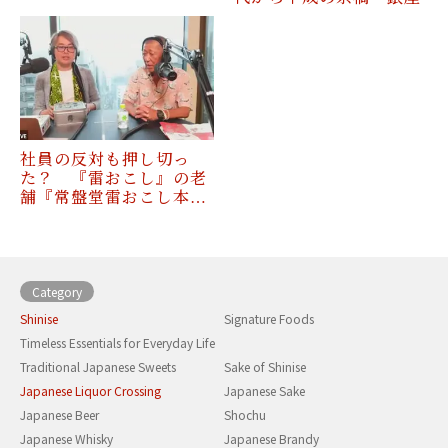
社員の反対も押し切っ
た？ 『雷おこし』の老
舗『常盤堂雷おこし本…
Category
Shinise
Signature Foods
Timeless Essentials for Everyday Life
Traditional Japanese Sweets
Sake of Shinise
Japanese Liquor Crossing
Japanese Sake
Japanese Beer
Shochu
Japanese Whisky
Japanese Brandy