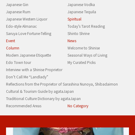
Japanese Gin
Japanese Vodka
Japanese Rum
Japanese Tequila
Japanese Western Liquor
Spiritual
Edo-style Almanac
Today’s Tarot Reading
Saruya Love Fortune-Telling
Shinto Shrine
Event
News
Column
Welcome to Shinise
Modern Japanese Etiquette
Seasonal Ways of Living
Edo Town tour
My Curated Picks
Interview with a Shinise Proprietor
Don’t Call Me “Landlady”
Reflections from the Proprietor of Sarashina Nunoya, Shibadaimon
Cultural & Tourism Guide by agataJapan
Traditional Culture Dictionary by agataJapan
Recommended Areas
No Category