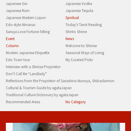
Japanese Gin
Japanese Vodka
Japanese Rum
Japanese Tequila
Japanese Western Liquor
Spiritual
Edo-style Almanac
Today’s Tarot Reading
Saruya Love Fortune-Telling
Shinto Shrine
Event
News
Column
Welcome to Shinise
Modern Japanese Etiquette
Seasonal Ways of Living
Edo Town tour
My Curated Picks
Interview with a Shinise Proprietor
Don’t Call Me “Landlady”
Reflections from the Proprietor of Sarashina Nunoya, Shibadaimon
Cultural & Tourism Guide by agataJapan
Traditional Culture Dictionary by agataJapan
Recommended Areas
No Category