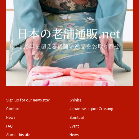
Sign up for our newsletter
Shinise
Contact
Japanese Liquor Crossing
News
Spiritual
FAQ
Event
About this site
News