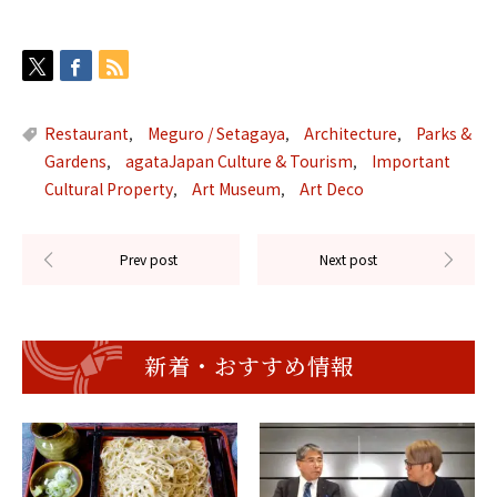
Restaurant
Meguro / Setagaya
Architecture
Parks &
,
,
,
Gardens
agataJapan Culture & Tourism
Important
,
,
Cultural Property
Art Museum
Art Deco
,
,
新着・おすすめ情報