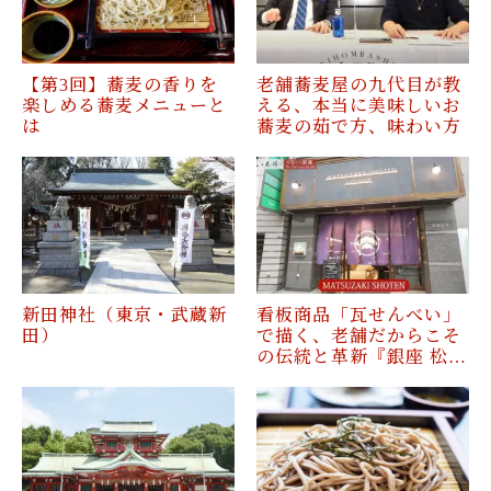
【第3回】蕎麦の香りを
老舗蕎麦屋の九代目が教
楽しめる蕎麦メニューと
える、本当に美味しいお
は
蕎麦の茹で方、味わい方
新田神社（東京・武蔵新
看板商品「瓦せんべい」
田）
で描く、老舗だからこそ
の伝統と革新『銀座 松…