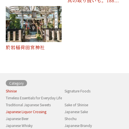
具の取り扱いも。188…
於岩稲荷田宮神社
Category
Shinise
Signature Foods
Timeless Essentials for Everyday Life
Traditional Japanese Sweets
Sake of Shinise
Japanese Liquor Crossing
Japanese Sake
Japanese Beer
Shochu
Japanese Whisky
Japanese Brandy