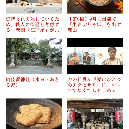
伝統文化を残していくた
【第6回】9月に当店で
め、職人の待遇も考慮す
「生姜切りそば」を出す
る。老舗「江戸屋」が…
理由
阿伎留神社（東京・あき
刀の目貫が世界にひとつ
る野）
のアクセサリーに。マニ
アでなくても楽しめる…