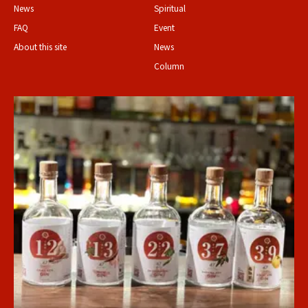
News
Spiritual
FAQ
Event
About this site
News
Column