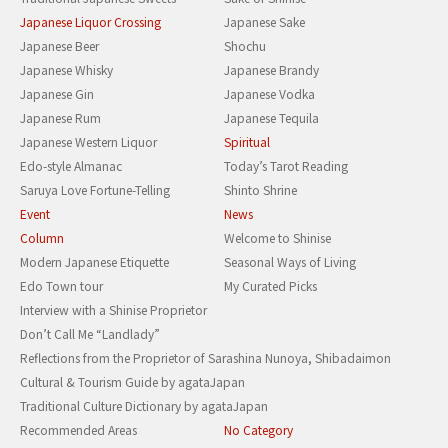
Japanese Liquor Crossing
Japanese Sake
Japanese Beer
Shochu
Japanese Whisky
Japanese Brandy
Japanese Gin
Japanese Vodka
Japanese Rum
Japanese Tequila
Japanese Western Liquor
Spiritual
Edo-style Almanac
Today’s Tarot Reading
Saruya Love Fortune-Telling
Shinto Shrine
Event
News
Column
Welcome to Shinise
Modern Japanese Etiquette
Seasonal Ways of Living
Edo Town tour
My Curated Picks
Interview with a Shinise Proprietor
Don’t Call Me “Landlady”
Reflections from the Proprietor of Sarashina Nunoya, Shibadaimon
Cultural & Tourism Guide by agataJapan
Traditional Culture Dictionary by agataJapan
Recommended Areas
No Category