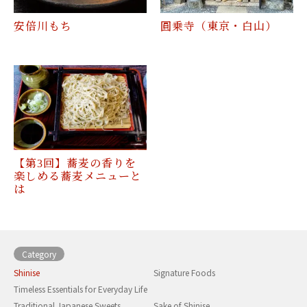
安倍川もち
圓乗寺（東京・白山）
【第3回】蕎麦の香りを
楽しめる蕎麦メニューと
は
Category
Shinise
Signature Foods
Timeless Essentials for Everyday Life
Traditional Japanese Sweets
Sake of Shinise