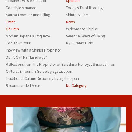
Japanese Western Liquor
Spiritual
Edo-style Almanac
Today’s Tarot Reading
Saruya Love Fortune-Telling
Shinto Shrine
Event
News
Column
Welcome to Shinise
Modern Japanese Etiquette
Seasonal Ways of Living
Edo Town tour
My Curated Picks
Interview with a Shinise Proprietor
Don’t Call Me “Landlady”
Reflections from the Proprietor of Sarashina Nunoya, Shibadaimon
Cultural & Tourism Guide by agataJapan
Traditional Culture Dictionary by agataJapan
Recommended Areas
No Category