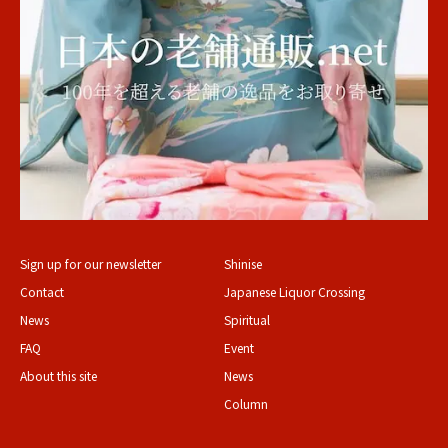
Sign up for our newsletter
Shinise
Contact
Japanese Liquor Crossing
News
Spiritual
FAQ
Event
About this site
News
Column