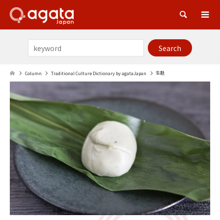
Sea
生麩
Column
Traditional Culture Dictionary by agataJapan