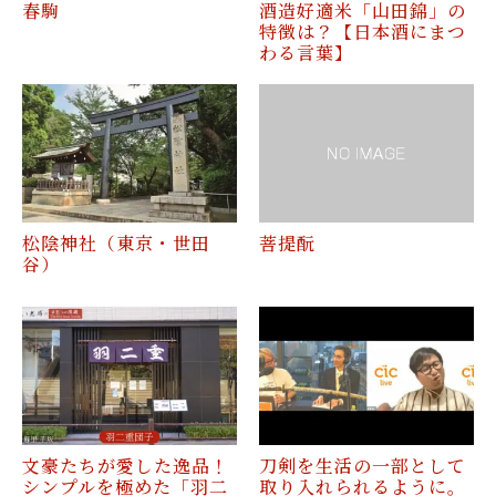
春駒
酒造好適米「山田錦」の
特徴は？【日本酒にまつ
わる言葉】
松陰神社（東京・世田
菩提酛
谷）
文豪たちが愛した逸品！
刀剣を生活の一部として
シンプルを極めた「羽二
取り入れられるように。