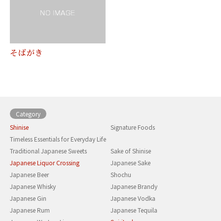
そばがき
Category
Shinise
Signature Foods
Timeless Essentials for Everyday Life
Traditional Japanese Sweets
Sake of Shinise
Japanese Liquor Crossing
Japanese Sake
Japanese Beer
Shochu
Japanese Whisky
Japanese Brandy
Japanese Gin
Japanese Vodka
Japanese Rum
Japanese Tequila