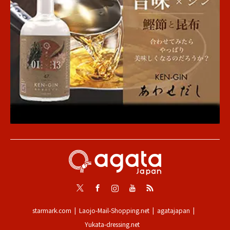
Twitter
Facebook
Instagram
Youtube
RSS
starmark.com
Laojo-Mail-Shopping.net
agatajapan
Yukata-dressing.net