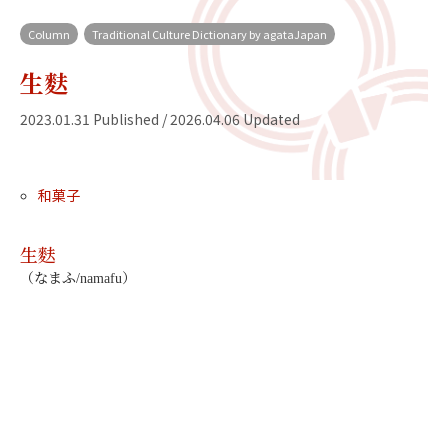
Column
Traditional Culture Dictionary by agataJapan
生麩
2023.01.31 Published / 2026.04.06 Updated
和菓子
生麩
（なまふ/namafu）