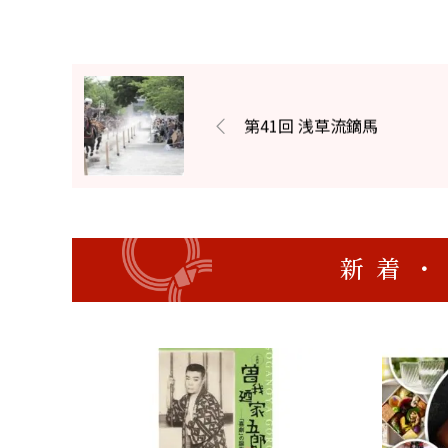
第41回 浅草流鏑馬
新着・