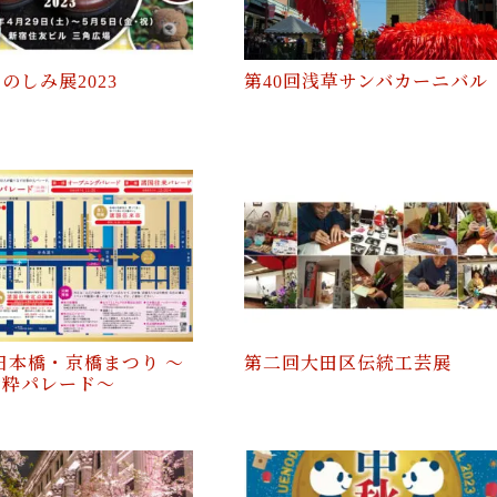
のしみ展2023
第40回浅草サンバカーニバル
 日本橋・京橋まつり 〜
第二回大田区伝統工芸展
活粋パレード〜