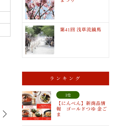
まつり
第41回 浅草流鏑馬
ランキング
1位
【にんべん】新商品情
報 ゴールドつゆ 金ご
ま