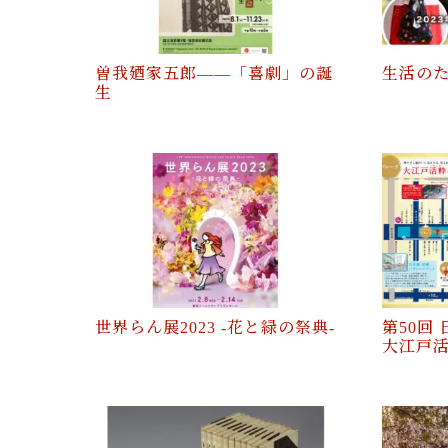
曽我廼家五郎――「喜劇」の誕
生活のた
生
世界らん展2023 ‐花と緑の祭典‐
第50回
大江戸