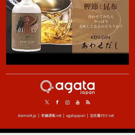
Twitter
Facebook
Instagram
Youtube
RSS
starmark.jp
老舗通販.net
agatajapan
浴衣着付け.net