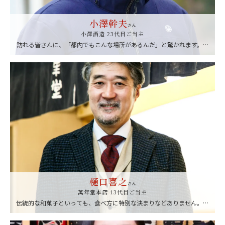
小澤幹夫
さん
小澤酒造 23代目ご当主
訪れる皆さんに、「都内でもこんな場所があるんだ」と驚かれます。こ
こへ来ていただくことで、東京の知られざる一面や、東京の地酒が、し
っかり伝わるのではないかと思っています。ぜひ東京を深掘りするきっ
かけにしていただけたらうれしいです。
樋口喜之
さん
萬年堂本店 13代目ご当主
伝統的な和菓子といっても、食べ方に特別な決まりなどありません。和
菓子は見た目の華やかさや美しさも特徴のひとつ。まずは見た目がかわ
いいと思うものを選んでいただき、ご自分だけのお気に入りを見つけて