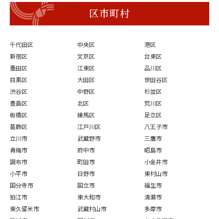
区市町村
千代田区
中央区
港区
新宿区
文京区
台東区
墨田区
江東区
品川区
目黒区
大田区
世田谷区
渋谷区
中野区
杉並区
豊島区
北区
荒川区
板橋区
練馬区
足立区
葛飾区
江戸川区
八王子市
立川市
武蔵野市
三鷹市
青梅市
府中市
昭島市
調布市
町田市
小金井市
小平市
日野市
東村山市
国分寺市
国立市
福生市
狛江市
東大和市
清瀬市
東久留米市
武蔵村山市
多摩市