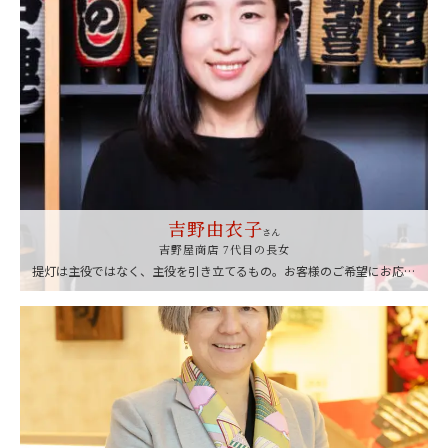
ください。
吉野由衣子
さん
吉野屋商店 7代目の長女
提灯は主役ではなく、主役を引き立てるもの。お客様のご希望にお応え
していくのが私どもの本分だと思っています。行事や祭事に欠かせない
提灯ではありますが、もっと生活の中で身近な存在であってほしいとい
う想いから、キャラクターを描いたアニメ提灯のような企画や、千代田
区と提携して行う子ども向けのワークショップなども積極的に取り組ん
でいます。