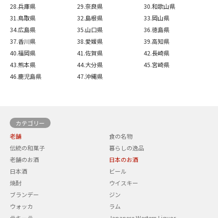
28.兵庫県
29.奈良県
30.和歌山県
31.鳥取県
32.島根県
33.岡山県
34.広島県
35.山口県
36.徳島県
37.香川県
38.愛媛県
39.高知県
40.福岡県
41.佐賀県
42.長崎県
43.熊本県
44.大分県
45.宮崎県
46.鹿児島県
47.沖縄県
カテゴリー
老舗
食の名物
伝統の和菓子
暮らしの逸品
老舗のお酒
日本のお酒
日本酒
ビール
焼酎
ウイスキー
ブランデー
ジン
ウォッカ
ラム
テキーラ
Japanese Western Liquor