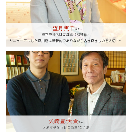
望月実千
さん
梅花亭 8代目ご当主（取締役）
リニューアルした深川店は革新的でありながら古き良きものを大切に作
り上げました。暖簾の文字もそのひとつ。芸術に造詣が深かった6代目
の中村達三郎が書いたもので、お菓子に添えるしおりの絵も6代目によ
るもの。お不動様の参拝帰りにお立ち寄りください。
矢崎豊/大貴
さん
うぶけや８代目ご当主/ご子息