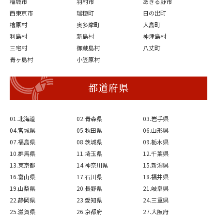
稲城市
羽村市
あきる野市
西東京市
瑞穂町
日の出町
檜原村
奥多摩町
大島町
利島村
新島村
神津島村
三宅村
御蔵島村
八丈町
青ヶ島村
小笠原村
都道府県
01.北海道
02.青森県
03.岩手県
04.宮城県
05.秋田県
06.山形県
07.福島県
08.茨城県
09.栃木県
10.群馬県
11.埼玉県
12.千葉県
13.東京都
14.神奈川県
15.新潟県
16.富山県
17.石川県
18.福井県
19.山梨県
20.長野県
21.岐阜県
22.静岡県
23.愛知県
24.三重県
25.滋賀県
26.京都府
27.大阪府