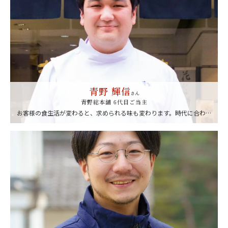
青野 輝信
さん
青野総本舗 6代目ご当主
お客様の食生活が変わると、求められる味も変わります。時代に合わせ
て和菓子の味も変化しなければならないと考えています。しかし、職人
が工房で毎日丹精込めて和菓子をつくる風景は、昔から変わりません。
現在10人ほどの職人がいますが、中には私が子どものころから当店の和
菓子づくりにたずさわっている職人もいます。心を込めてつくった和菓
子を、ぜひ多くの方に楽しんでいただきたいです。