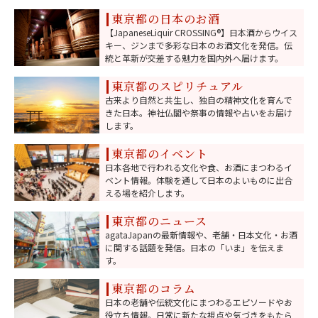
伝えます。
東京都の日本のお酒
【JapaneseLiquir CROSSING®️】日本酒からウイス
キー、ジンまで多彩な日本のお酒文化を発信。伝
統と革新が交差する魅力を国内外へ届けます。
東京都のスピリチュアル
古来より自然と共生し、独自の精神文化を育んで
きた日本。神社仏閣や祭事の情報や占いをお届け
します。
東京都のイベント
日本各地で行われる文化や食、お酒にまつわるイ
ベント情報。体験を通して日本のよいものに出合
える場を紹介します。
東京都のニュース
agataJapanの最新情報や、老舗・日本文化・お酒
に関する話題を発信。日本の「いま」を伝えま
す。
東京都のコラム
日本の老舗や伝統文化にまつわるエピソードやお
役立ち情報。日常に新たな視点や気づきをもたら