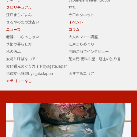
スピリチュアル
神社
江戸まちごよみ
今日のタロット
さるやの恋の辻占い
イベント
ニュース
コラム
老舗にいらっしゃい
大人のマナー講座
季節の暮らし方
江戸まちめぐり
私の逸品
老舗ご当主インタビュー
女将と呼ばないで！
芝大門 更科布屋 店主の独り言
文化観光めぐりガイドbyagataJapan
伝統文化辞典byagataJapan
おすすめエリア
カテゴリーなし