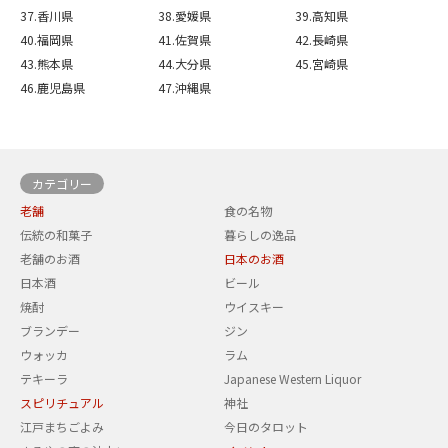
37.香川県
38.愛媛県
39.高知県
40.福岡県
41.佐賀県
42.長崎県
43.熊本県
44.大分県
45.宮崎県
46.鹿児島県
47.沖縄県
カテゴリー
老舗
食の名物
伝統の和菓子
暮らしの逸品
老舗のお酒
日本のお酒
日本酒
ビール
焼酎
ウイスキー
ブランデー
ジン
ウォッカ
ラム
テキーラ
Japanese Western Liquor
スピリチュアル
神社
江戸まちごよみ
今日のタロット