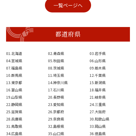
一覧ページへ
都道府県
01.北海道
02.青森県
03.岩手県
04.宮城県
05.秋田県
06.山形県
07.福島県
08.茨城県
09.栃木県
10.群馬県
11.埼玉県
12.千葉県
13.東京都
14.神奈川県
15.新潟県
16.富山県
17.石川県
18.福井県
19.山梨県
20.長野県
21.岐阜県
22.静岡県
23.愛知県
24.三重県
25.滋賀県
26.京都府
27.大阪府
28.兵庫県
29.奈良県
30.和歌山県
31.鳥取県
32.島根県
33.岡山県
34.広島県
35.山口県
36.徳島県