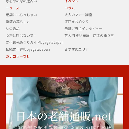
さるやの恋の辻占い
イベント
ニュース
コラム
老舗にいらっしゃい
大人のマナー講座
季節の暮らし方
江戸まちめぐり
私の逸品
老舗ご当主インタビュー
女将と呼ばないで！
芝大門 更科布屋 店主の独り言
文化観光めぐりガイドbyagataJapan
伝統文化辞典byagataJapan
おすすめエリア
カテゴリーなし