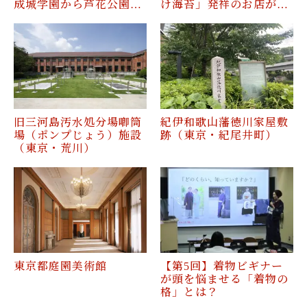
成城学園から芦花公園…
け海苔」発祥のお店が…
旧三河島汚水処分場喞筒
紀伊和歌山藩徳川家屋敷
場（ポンプじょう）施設
跡（東京・紀尾井町）
（東京・荒川）
東京都庭園美術館
【第5回】着物ビギナー
が頭を悩ませる「着物の
格」とは？