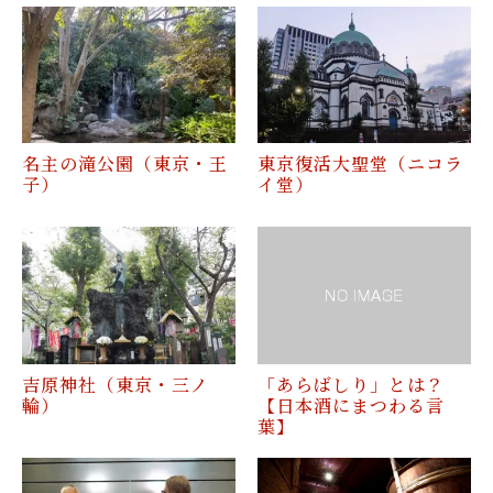
名主の滝公園（東京・王
東京復活大聖堂（ニコラ
子）
イ堂）
吉原神社（東京・三ノ
「あらばしり」とは？
輪）
【日本酒にまつわる言
葉】