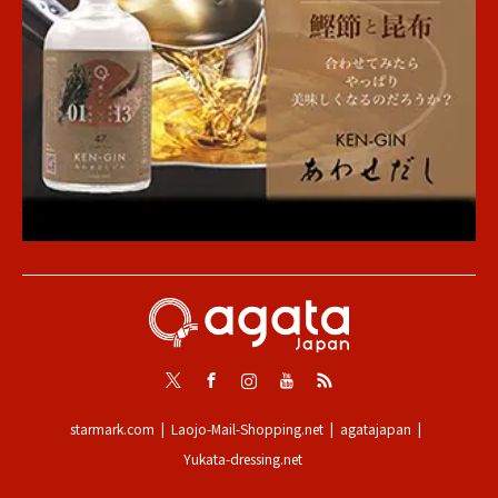
Twitter
Facebook
Instagram
Youtube
RSS
starmark.com
Laojo-Mail-Shopping.net
agatajapan
Yukata-dressing.net