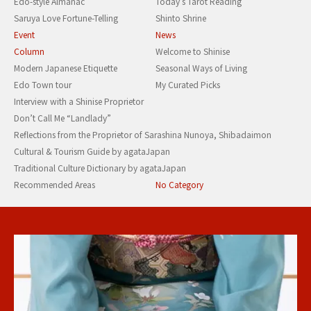
Edo-style Almanac
Today’s Tarot Reading
Saruya Love Fortune-Telling
Shinto Shrine
Event
News
Column
Welcome to Shinise
Modern Japanese Etiquette
Seasonal Ways of Living
Edo Town tour
My Curated Picks
Interview with a Shinise Proprietor
Don’t Call Me “Landlady”
Reflections from the Proprietor of Sarashina Nunoya, Shibadaimon
Cultural & Tourism Guide by agataJapan
Traditional Culture Dictionary by agataJapan
Recommended Areas
No Category