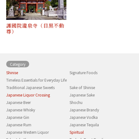
護國院瀧泉寺（目黒不動
尊）
Category
Shinise
Signature Foods
Timeless Essentials for Everyday Life
Traditional Japanese Sweets
Sake of Shinise
Japanese Liquor Crossing
Japanese Sake
Japanese Beer
Shochu
Japanese Whisky
Japanese Brandy
Japanese Gin
Japanese Vodka
Japanese Rum
Japanese Tequila
Japanese Western Liquor
Spiritual