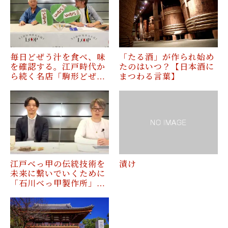
毎日どぜう汁を食べ、味
「たる酒」が作られ始め
を確認する。江戸時代か
たのはいつ？【日本酒に
ら続く名店「駒形どぜ…
まつわる言葉】
江戸べっ甲の伝統技術を
漬け
未来に繋いでいくために
「石川べっ甲製作所」…