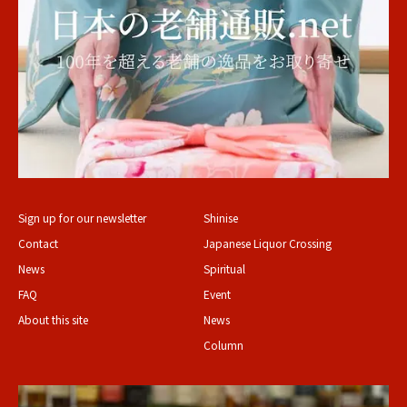
Sign up for our newsletter
Shinise
Contact
Japanese Liquor Crossing
News
Spiritual
FAQ
Event
About this site
News
Column