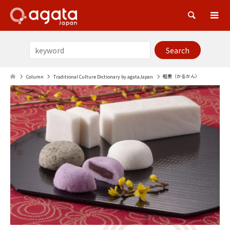
Sea
軽羹（かるかん）
Column
Traditional Culture Dictionary by agataJapan