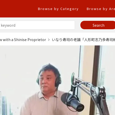
Browse by Category
Browse by Ar
w with a Shinise Proprietor
いなり寿司の老舗「人形町志乃多寿司總本