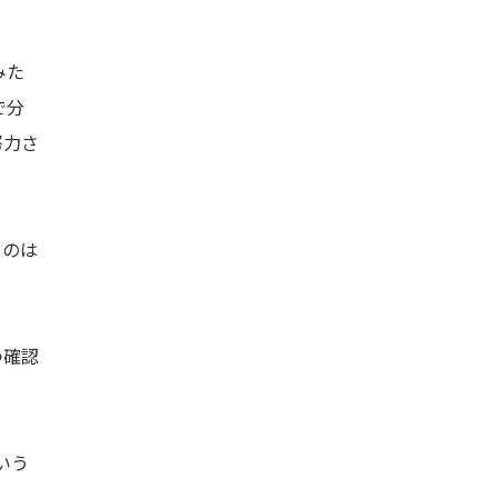
みた
で分
努力さ
るのは
つ確認
いう