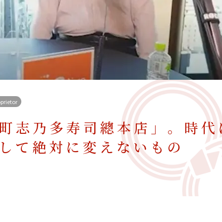
oprietor
町志乃多寿司總本店」。時代
して絶対に変えないもの