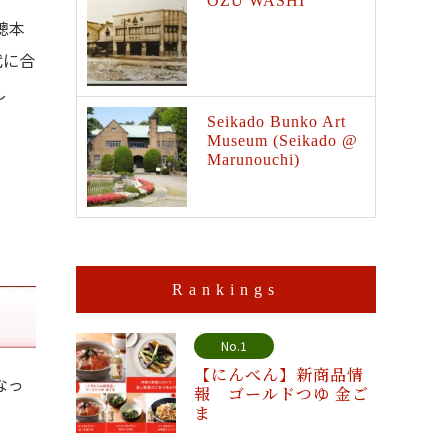
OZU WASHI
總本
代に合
し
Seikado Bunko Art
Museum (Seikado @
Marunouchi)
Rankings
No.1
【にんべん】新商品情
なっ
報 ゴールドつゆ 金ご
ま