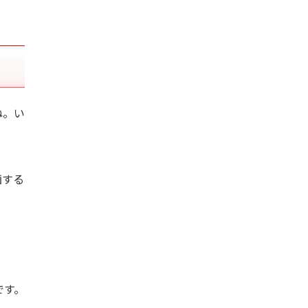
ね。い
画する
です。