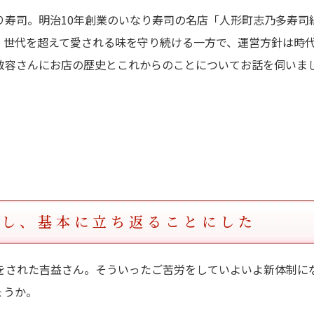
り寿司。明治10年創業のいなり寿司の名店「人形町志乃多寿司
。世代を超えて愛される味を守り続ける一方で、運営方針は時
敬容さんにお店の歴史とこれからのことについてお話を伺いま
直し、基本に立ち返ることにした
をされた吉益さん。そういったご苦労をしていよいよ新体制に
ょうか。