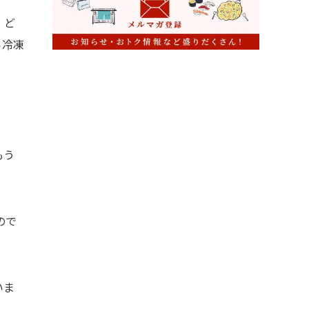
、ど
ら冷凍
もう
ので
いま