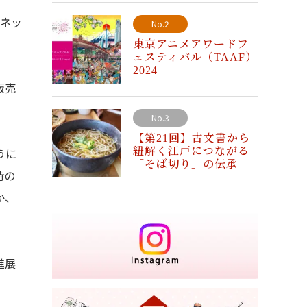
、ネッ
No.2
東京アニメアワードフ
ェスティバル（TAAF）
2024
販売
No.3
【第21回】古文書から
うに
紐解く江戸につながる
「そば切り」の伝承
時の
か、
進展