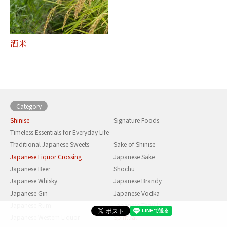
酒米
Category
Shinise
Signature Foods
Timeless Essentials for Everyday Life
Traditional Japanese Sweets
Sake of Shinise
Japanese Liquor Crossing
Japanese Sake
Japanese Beer
Shochu
Japanese Whisky
Japanese Brandy
Japanese Gin
Japanese Vodka
Japanese Rum
Japanese Tequila
Japanese Western Liquor
Spiritual