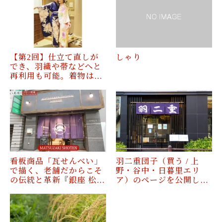
【第2回】仕立て直しが
しゃり
でき、羽織や帯などへと
再利用も可能。着物は…
看板商品「瓦せんべい」
羽二重団子（買う / 上
で描く、老舗だからこそ
野・谷中・日暮里エリ
の伝統と革新『銀座 松…
ア）のページを公開し…