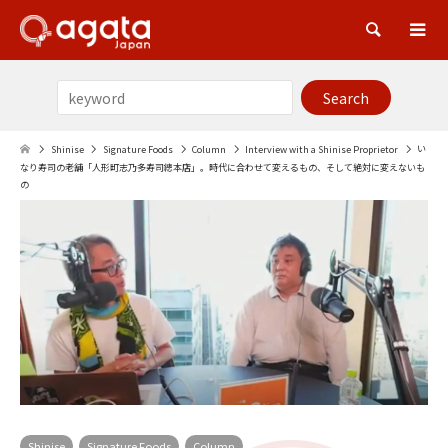
Sea
い
Shinise
Signature Foods
Column
Interview with a Shinise Proprietor
なり寿司の老舗「人形町志乃多寿司總本店」。時代に合わせて変えるもの、そして絶対に変えないも
の
Shinise
Signature Foods
Column