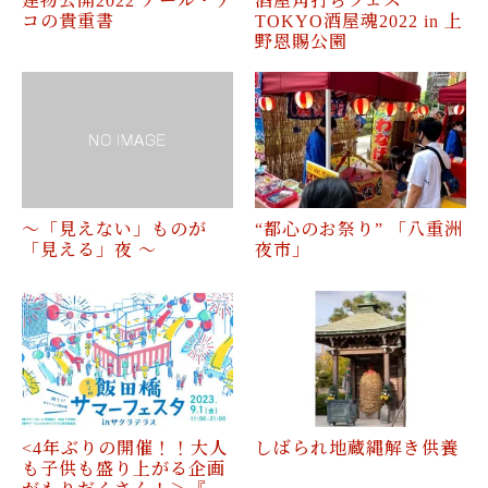
建物公開2022 アール・デ
酒屋角打ちフェス
コの貴重書
TOKYO酒屋魂2022 in 上
野恩賜公園
〜「見えない」ものが
“都心のお祭り” 「八重洲
「見える」夜 〜
夜市」
<4年ぶりの開催！！大人
しばられ地蔵縄解き供養
も子供も盛り上がる企画