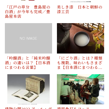
「江戸の草分 豊島屋の
美しき漆 日本と朝鮮の
白酒」が今年も完成／豊
漆工芸
島屋本店
「吟醸酒」と「純米吟醸
「にごり酒」とは？種類
酒」の違いは？【日本酒
も複数、味わいもさまざ
にまつわる言葉】
ま【日本酒にまつわる…