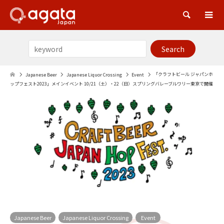
Sea
「クラフトビール ジャパンホ
Japanese Beer
Japanese Liquor Crossing
Event
ップフェスト2023」メインイベント 10/21（土）・22（日）スプリングバレーブルワリー東京で開催
Japanese Beer
Japanese Liquor Crossing
Event