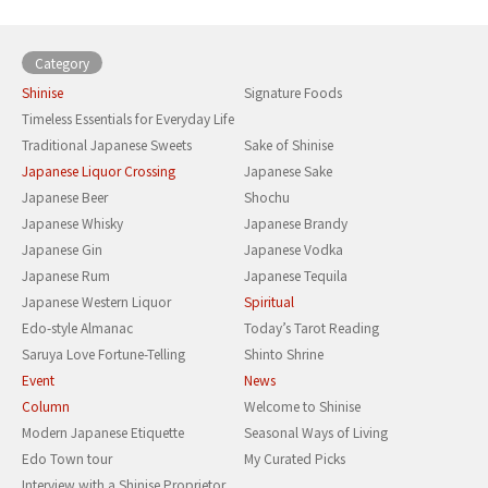
Category
Shinise
Signature Foods
Timeless Essentials for Everyday Life
Traditional Japanese Sweets
Sake of Shinise
Japanese Liquor Crossing
Japanese Sake
Japanese Beer
Shochu
Japanese Whisky
Japanese Brandy
Japanese Gin
Japanese Vodka
Japanese Rum
Japanese Tequila
Japanese Western Liquor
Spiritual
Edo-style Almanac
Today’s Tarot Reading
Saruya Love Fortune-Telling
Shinto Shrine
Event
News
Column
Welcome to Shinise
Modern Japanese Etiquette
Seasonal Ways of Living
Edo Town tour
My Curated Picks
Interview with a Shinise Proprietor