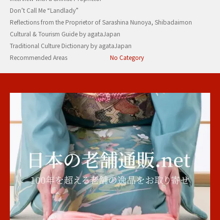
Don’t Call Me “Landlady”
Reflections from the Proprietor of Sarashina Nunoya, Shibadaimon
Cultural & Tourism Guide by agataJapan
Traditional Culture Dictionary by agataJapan
Recommended Areas
No Category