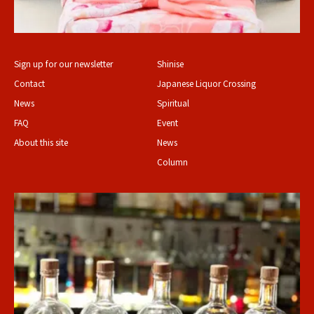
Sign up for our newsletter
Shinise
Contact
Japanese Liquor Crossing
News
Spiritual
FAQ
Event
About this site
News
Column