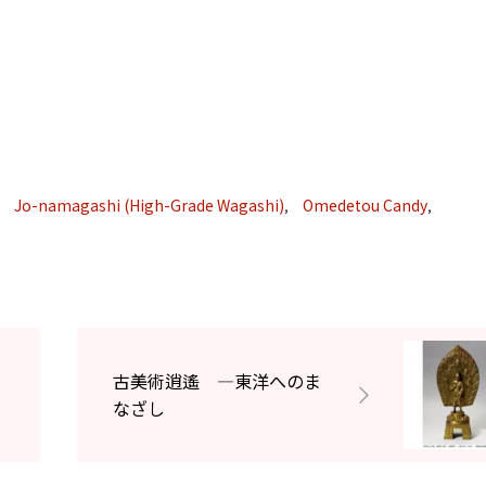
Jo-namagashi (High-Grade Wagashi)
Omedetou Candy
,
,
,
古美術逍遙 ―東洋へのま
なざし