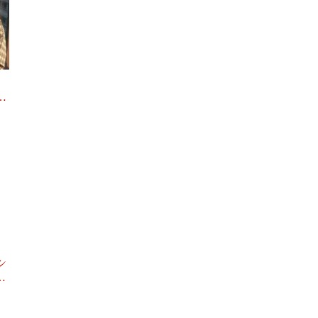
、
…
シ
…