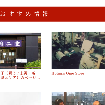
おすすめ情報
子（買う / 上野・谷
Hotman Ome Store
暮里エリア）のページ…