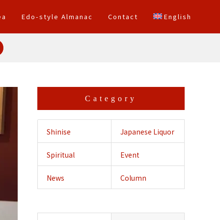
ea
Edo-style Almanac
Contact
English
Category
Shinise
Japanese Liquor
Spiritual
Event
Crossing
News
Column