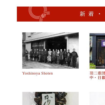
新着・
Yoshinoya Shoten
羽二重団
中・日