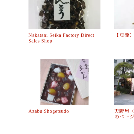
Nakatani Seika Factory Direct
【豆源
Sales Shop
Azabu Shogetsudo
天野屋（
のペー