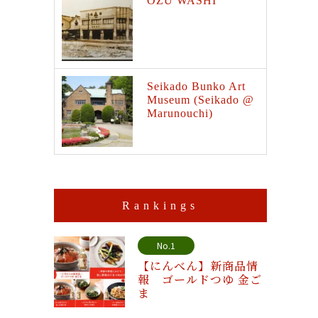
OZU WASHI
Seikado Bunko Art
Museum (Seikado @
Marunouchi)
Rankings
No.1
【にんべん】新商品情
報 ゴールドつゆ 金ご
ま