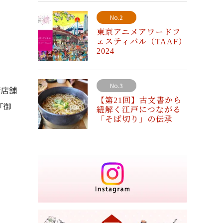
No.2
東京アニメアワードフ
ェスティバル（TAAF）
2024
No.3
新店舗
【第21回】古文書から
「御
紐解く江戸につながる
「そば切り」の伝承
。