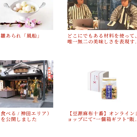
】雛あられ「風船」
どこにでもある材料を使って
唯一無二の美味しさを表現す
食べる / 神田エリア）
【豆源麻布十番】オンライン
ジを公開しました
ョップにて“一個箱ギフト”販