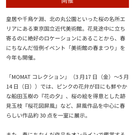
開催
皇居や千鳥ケ淵、北の丸公園といった桜の名所エ
リアにある東京国立近代美術館。花見途中に立ち
寄るのに絶好のロケーションにあることから、春
にちなんだ恒例イベント「美術館の春まつり」を
今年も開催。
「MOMAT コレクション」（3 月17 日（金）～5 月
14 日（日））では、ピンクの花弁が目にも鮮やか
な船田玉樹の『花の夕』、桜の絵を得意とした跡
見玉枝『桜花図屏風』など、屏風作品を中心に春
らしい作品約 30 点を一室に展示。
また、春にちなんだ作品をオンラインで鑑賞する