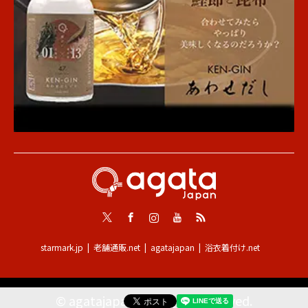
Twitter
Facebook
Instagram
Youtube
RSS
starmark.jp
老舗通販.net
agatajapan
浴衣着付け.net
©
agatajapan
. All Rights Reserved.