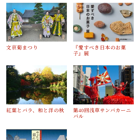
文京菊まつり
『愛すべき日本のお菓
子』展
紅葉とバラ、和と洋の秋
第40回浅草サンバカーニ
バル