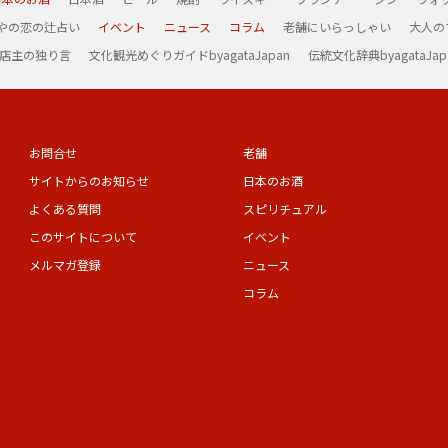
やの恋の辻占い
イベント
ニュース
コラム
老舗にいらっしゃい
大人の
 店主の独り言
文化観光めぐりガイドbyagataJapan
伝統文化辞典byagataJap
お問合せ
老舗
サイトからのお知らせ
日本のお酒
よくある質問
スピリチュアル
このサイトについて
イベント
メルマガ登録
ニュース
コラム