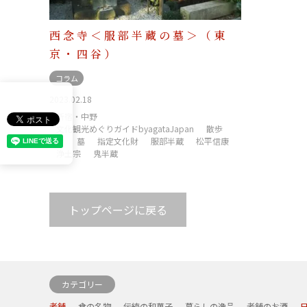
西念寺＜服部半蔵の墓＞（東
京・四谷）
コラム
2023.02.18
新宿・中野
文化観光めぐりガイドbyagataJapan
散歩
寺
墓
指定文化財
服部半蔵
松平信康
浄土宗
鬼半蔵
トップページに戻る
カテゴリー
老舗
食の名物
伝統の和菓子
暮らしの逸品
老舗のお酒