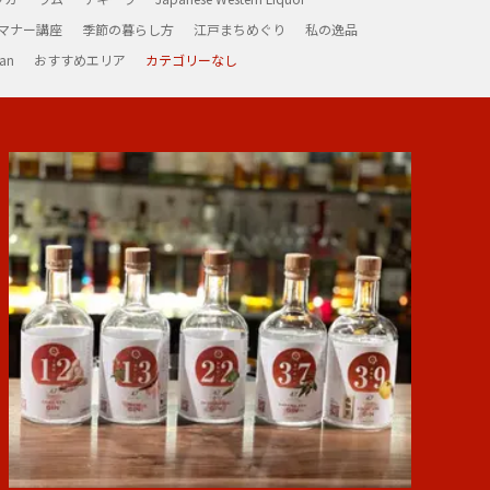
マナー講座
季節の暮らし方
江戸まちめぐり
私の逸品
an
おすすめエリア
カテゴリーなし