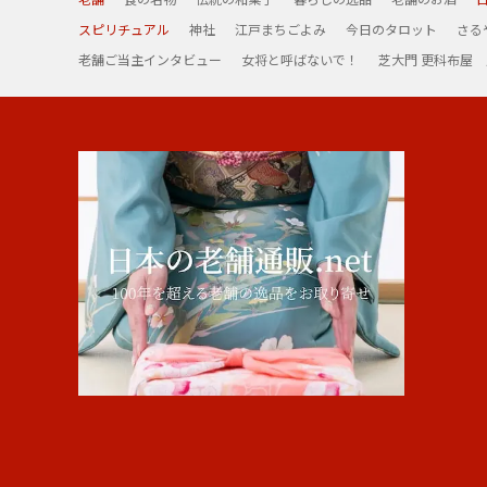
スピリチュアル
神社
江戸まちごよみ
今日のタロット
さる
老舗ご当主インタビュー
女将と呼ばないで！
芝大門 更科布屋