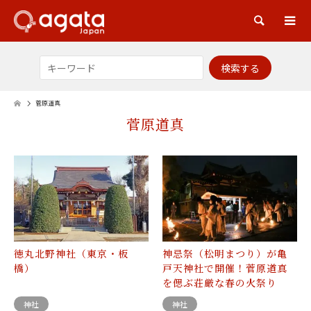
検索
菅原道真
菅原道真
徳丸北野神社（東京・板
神忌祭（松明まつり）が亀
橋）
戸天神社で開催！菅原道真
を偲ぶ荘厳な春の火祭り
神社
神社