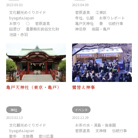
2023.05.02
2023.04.09
文化観光めぐりガイド
菅原道真
江東区
byagataJapan
寺社、仏閣
お祭りレポート
お祭り
○
菅原道真
亀戸天神社
春
伝統行事
田遊び
重要無形民俗文化財
神忌祭
両国・亀戸
池袋・赤羽
亀戸天神社（東京・亀戸）
鷽替え神事
神社
イベント
2023.02.13
2022.12.29
文化観光めぐりガイド
お茶の水・湯島・後楽園
byagataJapan
菅原道真
天神様
伝統行事
散歩
太鼓橋
歌川広重