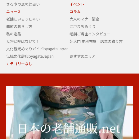
さるやの恋の辻占い
イベント
ニュース
コラム
老舗にいらっしゃい
大人のマナー講座
季節の暮らし方
江戸まちめぐり
私の逸品
老舗ご当主インタビュー
女将と呼ばないで！
芝大門 更科布屋 店主の独り言
文化観光めぐりガイドbyagataJapan
伝統文化辞典byagataJapan
おすすめエリア
カテゴリーなし