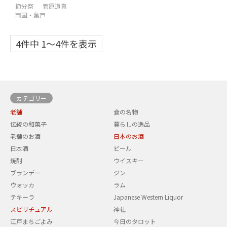
節分祭
菅原道真
両国・亀戸
4件中 1〜4件を表示
カテゴリー
老舗
食の名物
伝統の和菓子
暮らしの逸品
老舗のお酒
日本のお酒
日本酒
ビール
焼酎
ウイスキー
ブランデー
ジン
ウォッカ
ラム
テキーラ
Japanese Western Liquor
スピリチュアル
神社
江戸まちごよみ
今日のタロット