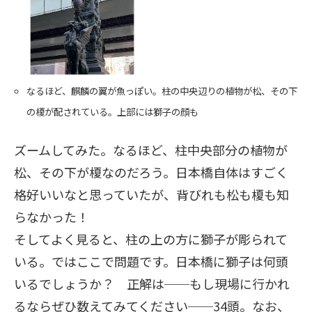
なるほど、麒麟の翼が魚っぽい。柱の中央辺りの植物が松、その下
の榎が配されている。上部には獅子の顔も
ズームしてみた。なるほど、柱中央部分の植物が
松、その下が榎なのだろう。日本橋自体はすごく
格好いいなと思っていたが、背びれも松も榎も知
らなかった！
そしてよく見ると、柱の上の方に獅子が彫られて
いる。ではここで問題です。日本橋に獅子は何頭
いるでしょうか？ 正解は──もし現場に行かれ
るならぜひ数えてみてください──34頭。なお、