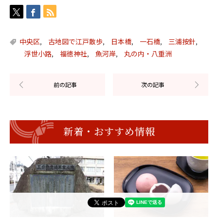
中央区
古地図で江戸散歩
日本橋
一石橋
三浦按針
,
,
,
,
,
浮世小路
福徳神社
魚河岸
丸の内・八重洲
,
,
,
新着・おすすめ情報