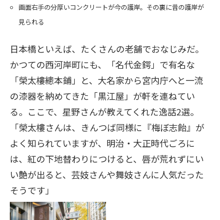
画面右手の分厚いコンクリートが今の護岸。その裏に昔の護岸が
見られる
日本橋といえば、たくさんの老舗でおなじみだ。
かつての西河岸町にも、「名代金鍔」で有名な
「榮太樓總本鋪」と、大名家から宮内庁へと一流
の漆器を納めてきた「黒江屋」が軒を連ねてい
る。ここで、星野さんが教えてくれた逸話2選。
「榮太樓さんは、きんつば同様に『梅ぼ志飴』が
よく知られていますが、明治・大正時代ごろに
は、紅の下地替わりにつけると、唇が荒れずにい
い艶が出ると、芸妓さんや舞妓さんに人気だった
そうです」