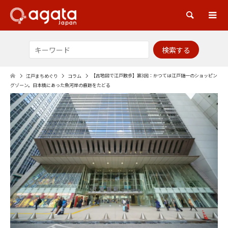
検索
【古地図で江戸散歩】第3回：かつては江戸随一のショッピン
江戸まちめぐり
コラム
グゾーン。日本橋にあった魚河岸の痕跡をたどる