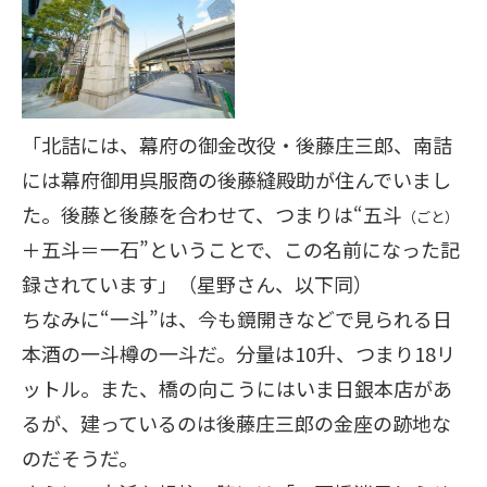
「北詰には、幕府の御金改役・後藤庄三郎、南詰
には幕府御用呉服商の後藤縫殿助が住んでいまし
た。後藤と後藤を合わせて、つまりは“五斗
（ごと）
＋五斗＝一石”ということで、この名前になった記
録されています」（星野さん、以下同）
ちなみに“一斗”は、今も鏡開きなどで見られる日
本酒の一斗樽の一斗だ。分量は10升、つまり18リ
ットル。また、橋の向こうにはいま日銀本店があ
るが、建っているのは後藤庄三郎の金座の跡地な
のだそうだ。