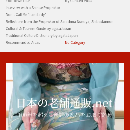
Edo Town tour
My Curated Picks
Interview with a Shinise Proprietor
Don’t Call Me “Landlady”
Reflections from the Proprietor of Sarashina Nunoya, Shibadaimon
Cultural & Tourism Guide by agataJapan
Traditional Culture Dictionary by agataJapan
Recommended Areas
No Category