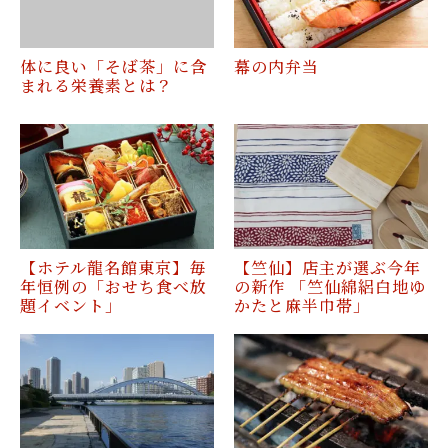
体に良い「そば茶」に含
幕の内弁当
まれる栄養素とは？
【ホテル龍名館東京】毎
【竺仙】店主が選ぶ今年
年恒例の「おせち食べ放
の新作 「竺仙綿絽白地ゆ
題イベント」
かたと麻半巾帯」