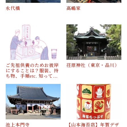
永代橋
高嶋家
ご先祖供養のためお彼岸
荏原神社（東京・品川）
にすることは？服装、持
ち物、手順etc. 知って…
池上本門寺
【山本海苔店】年賀デザ