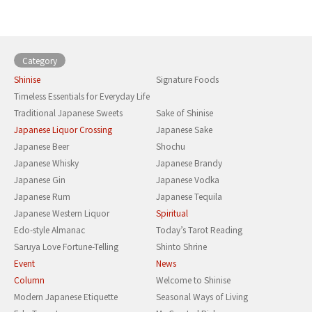
Category
Shinise
Signature Foods
Timeless Essentials for Everyday Life
Traditional Japanese Sweets
Sake of Shinise
Japanese Liquor Crossing
Japanese Sake
Japanese Beer
Shochu
Japanese Whisky
Japanese Brandy
Japanese Gin
Japanese Vodka
Japanese Rum
Japanese Tequila
Japanese Western Liquor
Spiritual
Edo-style Almanac
Today’s Tarot Reading
Saruya Love Fortune-Telling
Shinto Shrine
Event
News
Column
Welcome to Shinise
Modern Japanese Etiquette
Seasonal Ways of Living