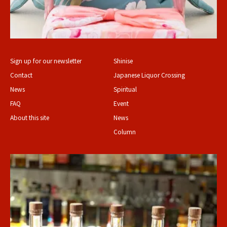
Sign up for our newsletter
Shinise
Contact
Japanese Liquor Crossing
News
Spiritual
FAQ
Event
About this site
News
Column