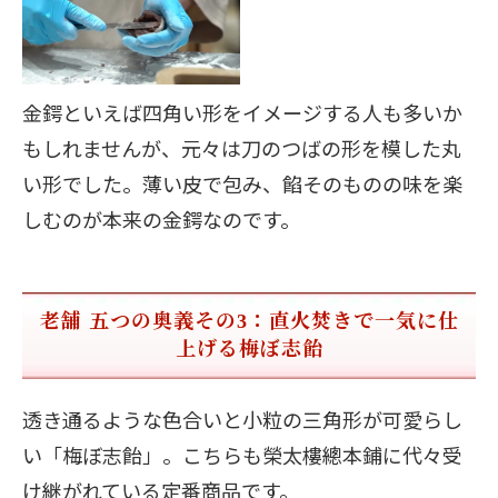
金鍔といえば四角い形をイメージする人も多いか
もしれませんが、元々は刀のつばの形を模した丸
い形でした。薄い皮で包み、餡そのものの味を楽
しむのが本来の金鍔なのです。
老舗 五つの奥義その3：直火焚きで一気に仕
上げる梅ぼ志飴
透き通るような色合いと小粒の三角形が可愛らし
い「梅ぼ志飴」。こちらも榮太樓總本鋪に代々受
け継がれている定番商品です。