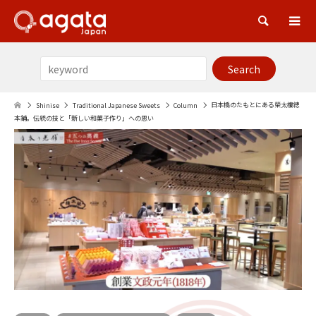
Sea
日本橋のたもとにある榮太樓總
Shinise
Traditional Japanese Sweets
Column
本鋪。伝統の技と「新しい和菓子作り」への思い