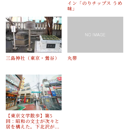
イン「のりチップス うめ
味」
三島神社（東京・鶯谷）
丸帯
【東京文学散歩】第5
回：昭和の文士が次々と
居を構えた。下北沢が…