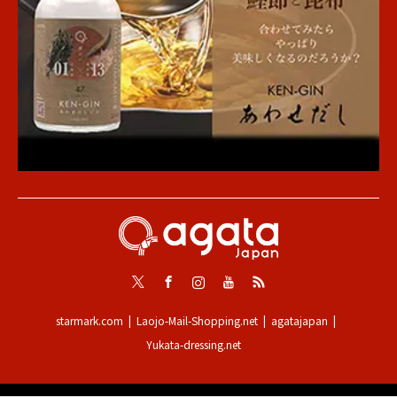
Twitter
Facebook
Instagram
Youtube
RSS
starmark.com
Laojo-Mail-Shopping.net
agatajapan
Yukata-dressing.net