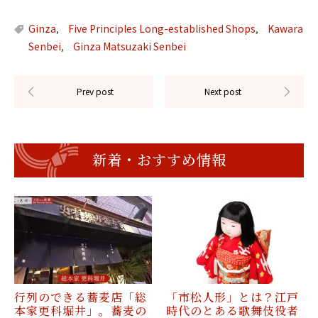
Ginza
Five Principles Long-established Shops
Kawara
,
,
Senbei
Ginza Matsuzaki Senbei
,
新着・おすすめ情報
行列のできる蕎麦店「総
「市松人形」とは？江戸
本家更科堀井」。蕎麦の
時代のとある歌舞伎役者