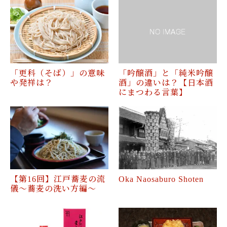
「更科（そば）」の意味
「吟醸酒」と「純米吟醸
や発祥は？
酒」の違いは？【日本酒
にまつわる言葉】
【第16回】江戸蕎麦の流
Oka Naosaburo Shoten
儀〜蕎麦の洗い方編〜