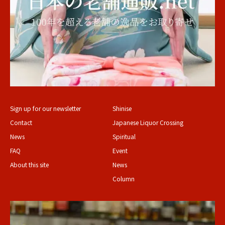
Sign up for our newsletter
Shinise
Contact
Japanese Liquor Crossing
News
Spiritual
FAQ
Event
About this site
News
Column