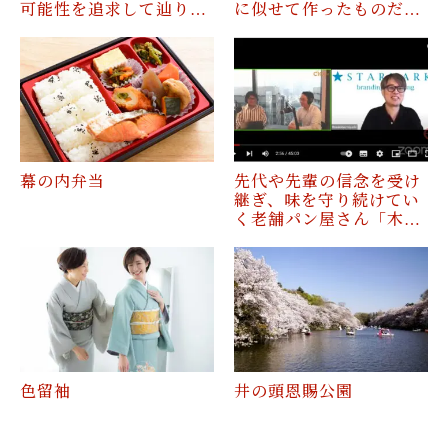
可能性を追求して辿り…
に似せて作ったものだ…
幕の内弁当
先代や先輩の信念を受け
継ぎ、味を守り続けてい
く老舗パン屋さん「木…
色留袖
井の頭恩賜公園