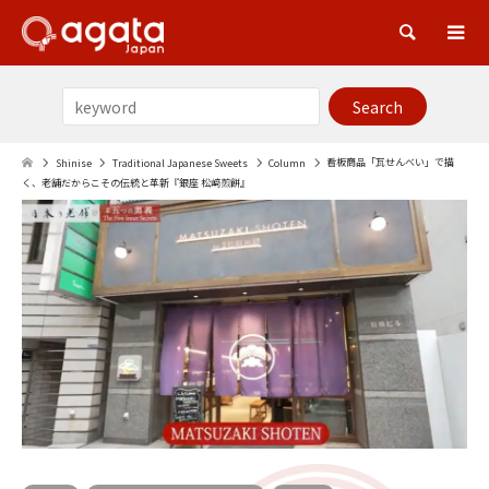
Sea
看板商品「瓦せんべい」で描
Shinise
Traditional Japanese Sweets
Column
く、老舗だからこその伝統と革新『銀座 松﨑煎餅』