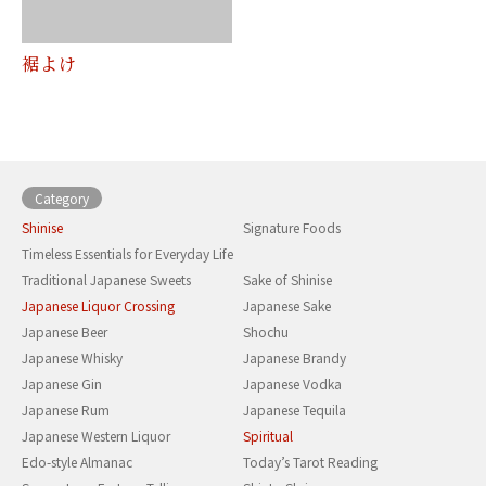
裾よけ
Category
Shinise
Signature Foods
Timeless Essentials for Everyday Life
Traditional Japanese Sweets
Sake of Shinise
Japanese Liquor Crossing
Japanese Sake
Japanese Beer
Shochu
Japanese Whisky
Japanese Brandy
Japanese Gin
Japanese Vodka
Japanese Rum
Japanese Tequila
Japanese Western Liquor
Spiritual
Edo-style Almanac
Today’s Tarot Reading