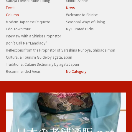
Saruya Love Fortune-Telling
Shinto Shrine
Event
News
Column
Welcome to Shinise
Modern Japanese Etiquette
Seasonal Ways of Living
Edo Town tour
My Curated Picks
Interview with a Shinise Proprietor
Don’t Call Me “Landlady”
Reflections from the Proprietor of Sarashina Nunoya, Shibadaimon
Cultural & Tourism Guide by agataJapan
Traditional Culture Dictionary by agataJapan
Recommended Areas
No Category