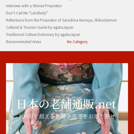
Interview with a Shinise Proprietor
Don’t Call Me “Landlady”
Reflections from the Proprietor of Sarashina Nunoya, Shibadaimon
Cultural & Tourism Guide by agataJapan
Traditional Culture Dictionary by agataJapan
Recommended Areas
No Category