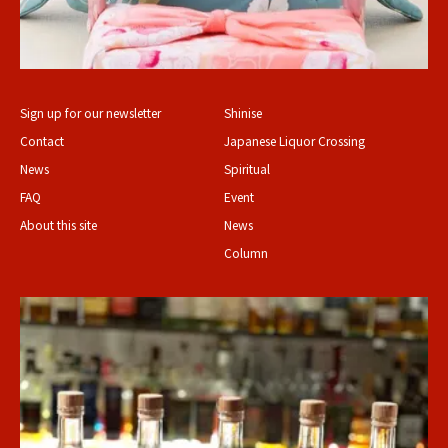
Sign up for our newsletter
Shinise
Contact
Japanese Liquor Crossing
News
Spiritual
FAQ
Event
About this site
News
Column