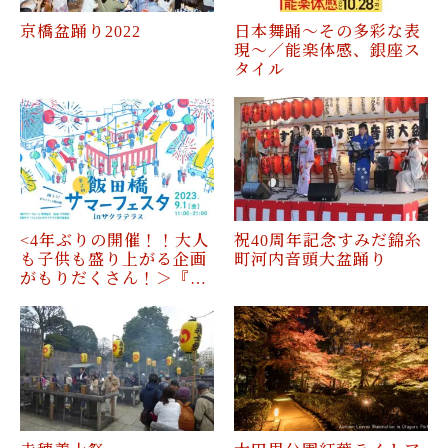
京橋盆踊り2022
日本舞踊～その多彩な表
現～／能楽体感、銀座ス
タイル
<4年ぶりの開催！！大人
祝40周年記念すみだ錦糸
も子供も盛り上がる企画
町河内音頭大盆踊り
がもりだくさん！＞『…