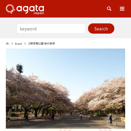
Sea
上野恩賜公園 桜の見頃
Event