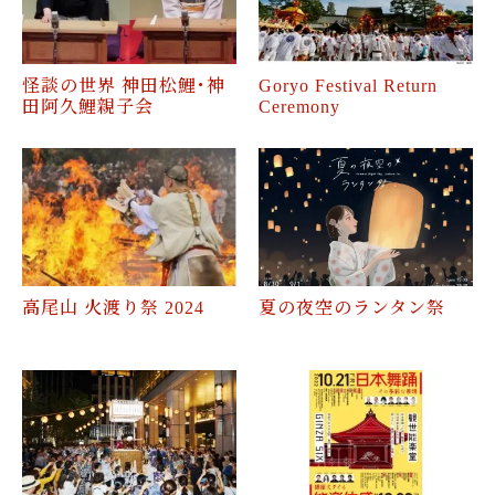
怪談の世界 神田松鯉･神
Goryo Festival Return
田阿久鯉親子会
Ceremony
高尾山 火渡り祭 2024
夏の夜空のランタン祭