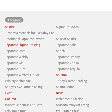
Category
Shinise
Signature Foods
Timeless Essentials for Everyday Life
Traditional Japanese Sweets
Sake of Shinise
Japanese Liquor Crossing
Japanese Sake
Japanese Beer
Shochu
Japanese Whisky
Japanese Brandy
Japanese Gin
Japanese Vodka
Japanese Rum
Japanese Tequila
Japanese Western Liquor
Spiritual
Edo-style Almanac
Today’s Tarot Reading
Saruya Love Fortune-Telling
Shinto Shrine
Event
News
Column
Welcome to Shinise
Modern Japanese Etiquette
Seasonal Ways of Living
Edo Town tour
My Curated Picks