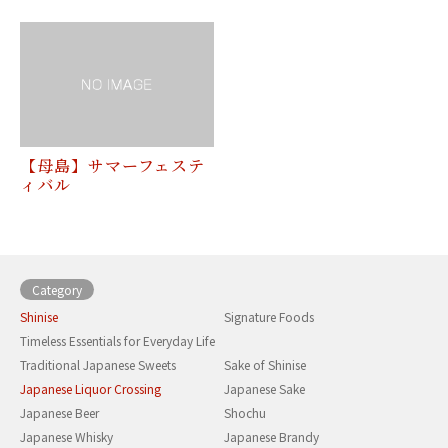
【母島】サマーフェステ
ィバル
Category
Shinise
Signature Foods
Timeless Essentials for Everyday Life
Traditional Japanese Sweets
Sake of Shinise
Japanese Liquor Crossing
Japanese Sake
Japanese Beer
Shochu
Japanese Whisky
Japanese Brandy