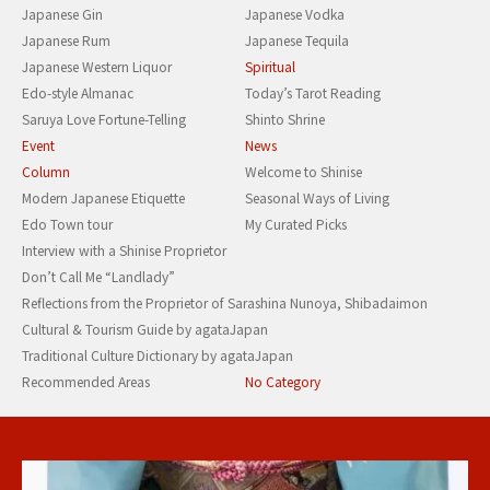
Japanese Gin
Japanese Vodka
Japanese Rum
Japanese Tequila
Japanese Western Liquor
Spiritual
Edo-style Almanac
Today’s Tarot Reading
Saruya Love Fortune-Telling
Shinto Shrine
Event
News
Column
Welcome to Shinise
Modern Japanese Etiquette
Seasonal Ways of Living
Edo Town tour
My Curated Picks
Interview with a Shinise Proprietor
Don’t Call Me “Landlady”
Reflections from the Proprietor of Sarashina Nunoya, Shibadaimon
Cultural & Tourism Guide by agataJapan
Traditional Culture Dictionary by agataJapan
Recommended Areas
No Category