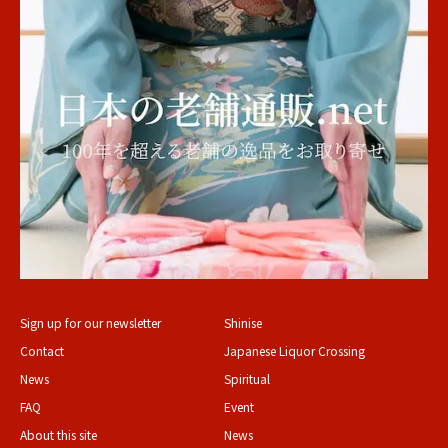
Sign up for our newsletter
Shinise
Contact
Japanese Liquor Crossing
News
Spiritual
FAQ
Event
About this site
News