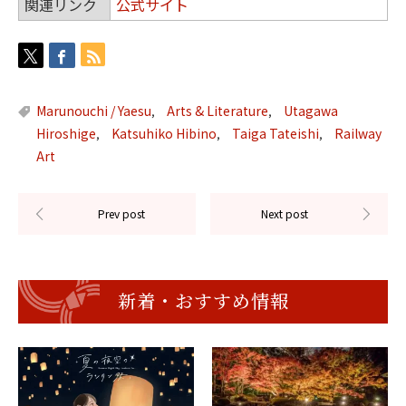
関連リンク
公式サイト
Marunouchi / Yaesu
Arts & Literature
Utagawa
,
,
Hiroshige
Katsuhiko Hibino
Taiga Tateishi
Railway
,
,
,
Art
新着・おすすめ情報