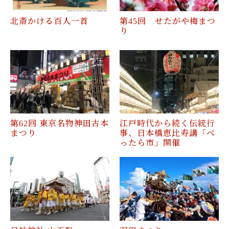
北斎かける百人一首
第45回 せたがや梅まつ
り
第62回 東京名物神田古本
江戸時代から続く伝統行
まつり
事、日本橋恵比寿講「べ
ったら市」開催