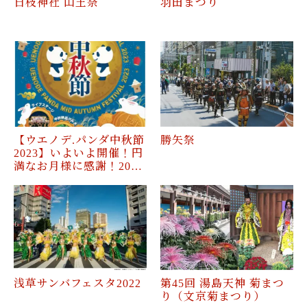
日枝神社 山王祭
羽田まつり
【ウエノデ.パンダ中秋節
勝矢祭
2023】いよいよ開催！円
満なお月様に感謝！20…
浅草サンバフェスタ2022
第45回 湯島天神 菊まつ
り（文京菊まつり）