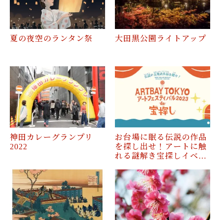
夏の夜空のランタン祭
大田黒公園ライトアップ
神田カレーグランプリ
お台場に眠る伝説の作品
2022
を探し出せ！アートに触
れる謎解き宝探しイベ…