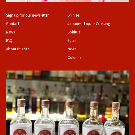
Sign up for our newsletter
Shinise
Contact
Japanese Liquor Crossing
News
Spiritual
FAQ
Event
About this site
News
Column