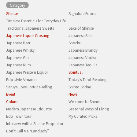
Category
Shinise
Signature Foods
Timeless Essentials for Everyday Life
Traditional Japanese Sweets
Sake of Shinise
Japanese Liquor Crossing
Japanese Sake
Japanese Beer
Shochu
Japanese Whisky
Japanese Brandy
Japanese Gin
Japanese Vodka
Japanese Rum
Japanese Tequila
Japanese Western Liquor
Spiritual
Edo-style Almanac
Today’s Tarot Reading
Saruya Love Fortune-Telling
Shinto Shrine
Event
News
Column
Welcome to Shinise
Modern Japanese Etiquette
Seasonal Ways of Living
Edo Town tour
My Curated Picks
Interview with a Shinise Proprietor
Don’t Call Me “Landlady”