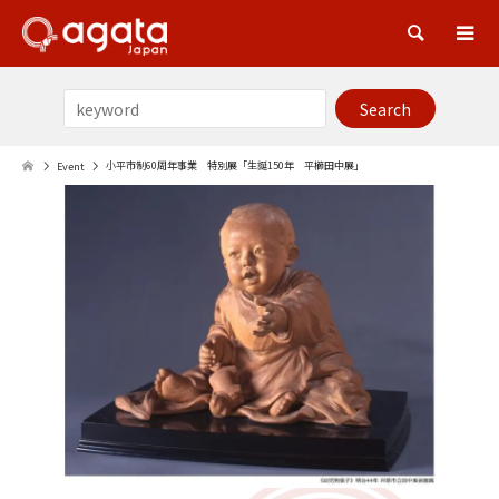
Sea
小平市制60周年事業 特別展「生誕150年 平櫛田中展」
Event