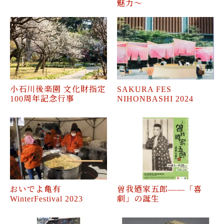
魅力～
小石川後楽園 文化財指定
SAKURA FES
100周年記念行事
NIHONBASHI 2024
おいでよ⻲有
曽我廼家五郎――「喜
WinterFestival 2023
劇」の誕生