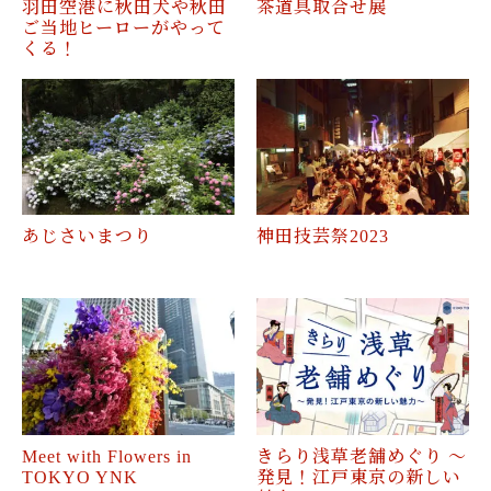
羽田空港に秋田犬や秋田
茶道具取合せ展
ご当地ヒーローがやって
くる！
あじさいまつり
神田技芸祭2023
Meet with Flowers in
きらり浅草老舗めぐり ～
TOKYO YNK
発見！江戸東京の新しい