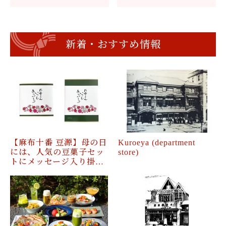
新着・おすすめ情報
【麻布十番 豆源】母の日
Kuroeya (department
には、人気の豆菓子セッ
store)
トにメッセージ入り掛…