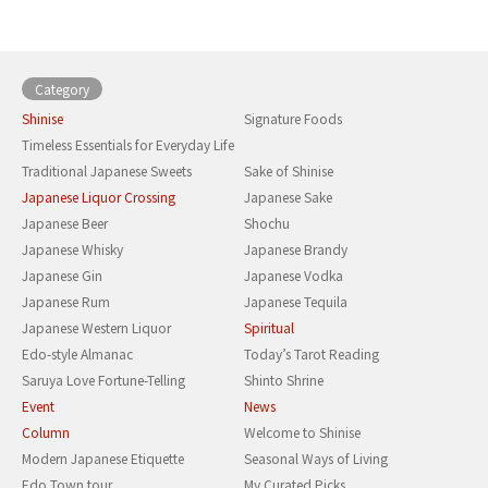
Category
Shinise
Signature Foods
Timeless Essentials for Everyday Life
Traditional Japanese Sweets
Sake of Shinise
Japanese Liquor Crossing
Japanese Sake
Japanese Beer
Shochu
Japanese Whisky
Japanese Brandy
Japanese Gin
Japanese Vodka
Japanese Rum
Japanese Tequila
Japanese Western Liquor
Spiritual
Edo-style Almanac
Today’s Tarot Reading
Saruya Love Fortune-Telling
Shinto Shrine
Event
News
Column
Welcome to Shinise
Modern Japanese Etiquette
Seasonal Ways of Living
Edo Town tour
My Curated Picks