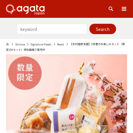
Sea
【木村屋總本店】3月春のお楽しみセット（限
Shinise
Signature Foods
News
定100セット）特別価格で販売中