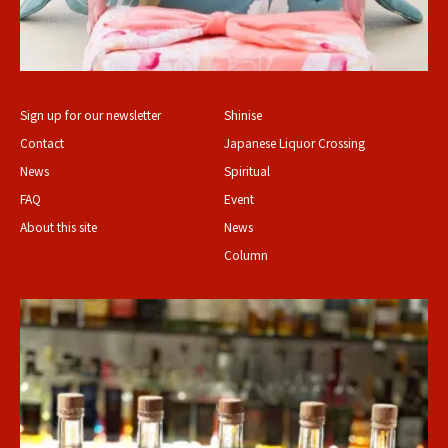
Sign up for our newsletter
Shinise
Contact
Japanese Liquor Crossing
News
Spiritual
FAQ
Event
About this site
News
Column