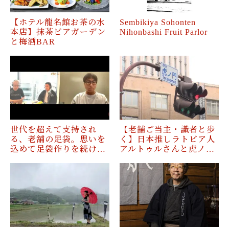
【ホテル龍名館お茶の水
Sembikiya Sohonten
本店】抹茶ビアガーデン
Nihonbashi Fruit Parlor
と梅酒BAR
世代を超えて支持され
【老舗ご当主・識者と歩
る、老舗の足袋。思いを
く】日本推しラトビア人
込めて足袋作りを続け…
アルトゥルさんと虎ノ…