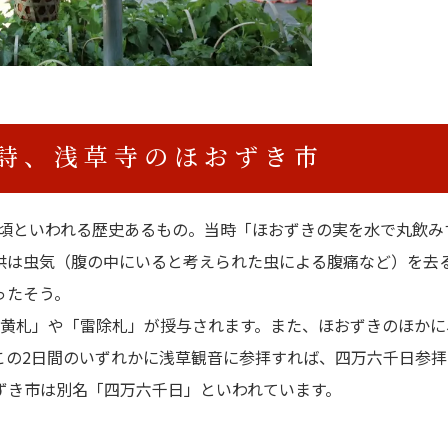
詩、浅草寺のほおずき市
2年頃といわれる歴史あるもの。当時「ほおずきの実を水で丸飲み
供は虫気（腹の中にいると考えられた虫による腹痛など）を去
わったそう。
「黄札」や「雷除札」が授与されます。また、ほおずきのほかに
この2日間のいずれかに浅草観音に参拝すれば、四万六千日参拝
ずき市は別名「四万六千日」といわれています。