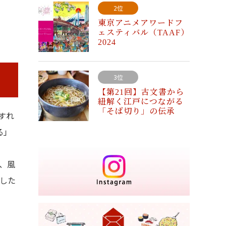
2位
東京アニメアワードフ
ェスティバル（TAAF）
2024
3位
【第21回】古文書から
紐解く江戸につながる
「そば切り」の伝承
すれ
る」
、風
した