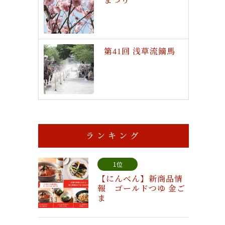
まつり
第41回 浅草流鏑馬
ランキング
1位
【にんべん】新商品情
報 ゴールドつゆ 金ご
ま