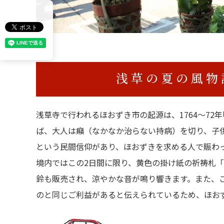
浅草の夏の風物
浅草寺で行われるほおずき市の起源は、1764～7
ば、大人は癪（なかなか治らない持病）を切り、子
という民間信仰があり、ほおずきを求める人で賑
境内ではこの2日間に限り、黄色の掛け紙の祈祷札
鈴も販売され、涼やかな音が鳴り響きます。また、
のと同じご利益があると伝えられているため、ほお