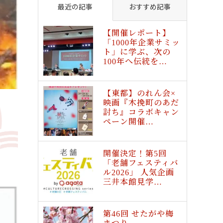
最近の記事
おすすめ記事
【開催レポート】
「1000年企業サミッ
ト」に学ぶ、次の
100年へ伝統を…
【東都】のれん会×
映画『木挽町のあだ
討ち』コラボキャン
ペーン開催…
開催決定！第5回
「老舗フェスティバ
ル2026」 人気企画
三井本館見学…
第46回 せたがや梅