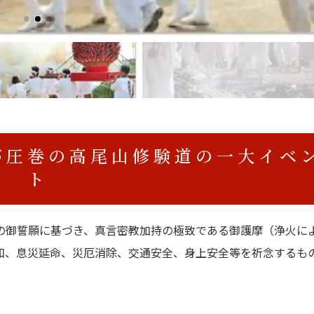
が圧巻の高尾山修験道の一大イベ
ト
の御誓願に基づき、真言密教加持の極致である御護摩（浄火に
和、息災延命、災厄消除、交通安全、身上安全等を祈念するも