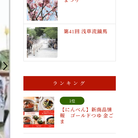
まつり
第41回 浅草流鏑馬
ランキング
1位
【にんべん】新商品情
報 ゴールドつゆ 金ご
ま