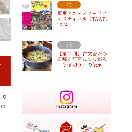
2位
東京アニメアワードフ
ェスティバル（TAAF）
2024
3位
【第21回】古文書から
紐解く江戸につながる
ン
「そば切り」の伝承
より
ので