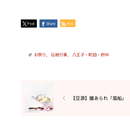
Post
Share
RSS
お祭り
伝統行事
八王子・町田・府中
,
,
【豆源】雛あられ「風船」