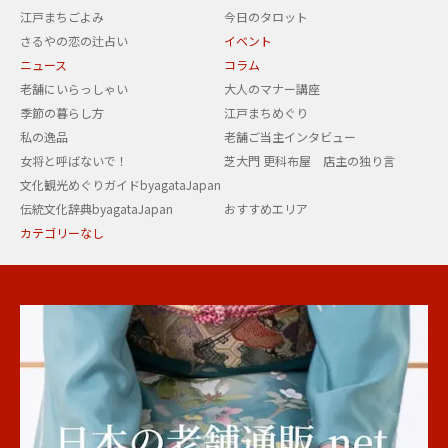
江戸まちごよみ
今日のタロット
さるやの恋の辻占い
イベント
ニュース
コラム
老舗にいらっしゃい
大人のマナー講座
季節の暮らし方
江戸まちめぐり
私の逸品
老舗ご当主インタビュー
女将と呼ばないで！
芝大門 更科布屋 店主の独り言
文化観光めぐりガイドbyagataJapan
伝統文化辞典byagataJapan
おすすめエリア
カテゴリーなし