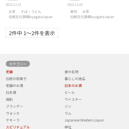
2022.12.21
2022.12.02
お茶
そば・うどん
寿司
お茶
伝統文化辞典byagataJapan
伝統文化辞典byagataJapan
2件中 1〜2件を表示
カテゴリー
老舗
食の名物
伝統の和菓子
暮らしの逸品
老舗のお酒
日本のお酒
日本酒
ビール
焼酎
ウイスキー
ブランデー
ジン
ウォッカ
ラム
テキーラ
Japanese Western Liquor
スピリチュアル
神社