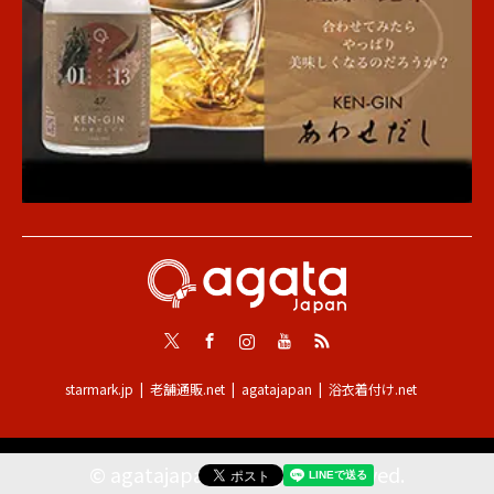
Twitter
Facebook
Instagram
Youtube
RSS
starmark.jp
老舗通販.net
agatajapan
浴衣着付け.net
©
agatajapan
. All Rights Reserved.