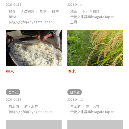
2023.04.14
2023.04.14
和食
会席料理
割烹
料亭
和食
おせち料理
椀物
伝統文化辞典byagataJapan
伝統文化辞典byagataJapan
正月
麹米
酒米
コラム
日本酒
2023.04.13
2023.04.13
日本酒
酒・お茶
日本酒
酒・お茶
伝統文化辞典byagataJapan
伝統文化辞典byagataJapan