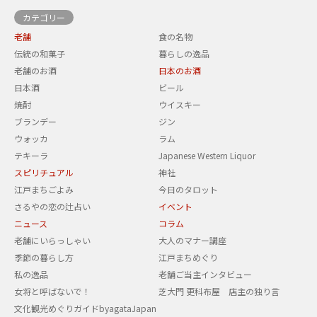
カテゴリー
老舗
食の名物
伝統の和菓子
暮らしの逸品
老舗のお酒
日本のお酒
日本酒
ビール
焼酎
ウイスキー
ブランデー
ジン
ウォッカ
ラム
テキーラ
Japanese Western Liquor
スピリチュアル
神社
江戸まちごよみ
今日のタロット
さるやの恋の辻占い
イベント
ニュース
コラム
老舗にいらっしゃい
大人のマナー講座
季節の暮らし方
江戸まちめぐり
私の逸品
老舗ご当主インタビュー
女将と呼ばないで！
芝大門 更科布屋 店主の独り言
文化観光めぐりガイドbyagataJapan